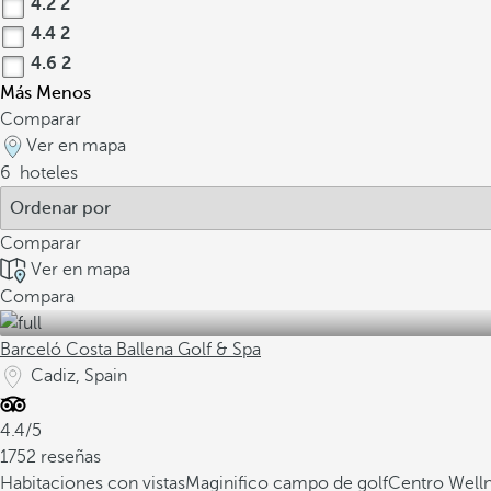
4.2
2
4.4
2
4.6
2
Más
Menos
Comparar
Ver en mapa
6
hoteles
Comparar
Ver en mapa
Compara
Barceló Costa Ballena Golf & Spa
Cadiz, Spain
4.4/5
1752 reseñas
Habitaciones con vistas
Maginifico campo de golf
Centro Welln