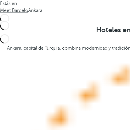
Estás en
.
a
Meet Barceló
Ankara
.
b
a
j
Hoteles en
o
,
s
Ankara, capital de Turquía, combina modernidad y tradición
e
a
b
r
e
l
a
v
e
n
t