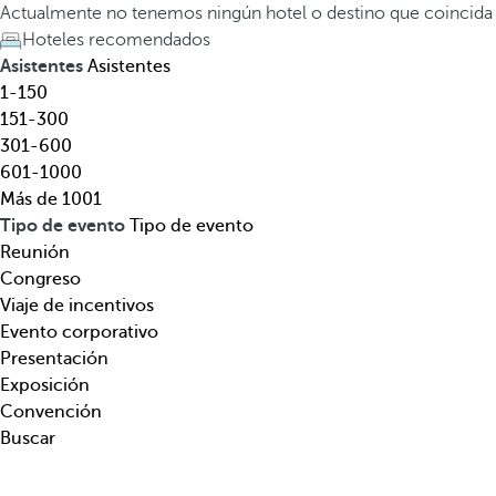
l
a
Actualmente no tenemos ningún hotel o destino que coincida
,
t
Hoteles recomendados
d
e
Asistentes
Asistentes
e
c
1-150
s
l
151-300
t
a
301-600
i
d
601-1000
n
e
Más de 1001
o
f
Tipo de evento
Tipo de evento
,
l
Reunión
t
e
Congreso
e
c
Viaje de incentivos
m
h
Evento corporativo
á
a
Presentación
t
h
Exposición
i
a
Convención
c
c
Buscar
a
i
.
a