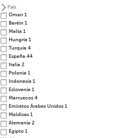
a
País
n
Oman
1
a
Baréin
1
e
Malta
1
m
Hungría
1
e
Turquía
4
r
g
España
44
e
Italia
2
n
Polonia
1
t
Indonesia
1
e
Eslovenia
1
y
Marruecos
4
e
Emiratos Árabes Unidos
1
l
Maldivas
1
f
o
Alemania
2
c
Egipto
1
o