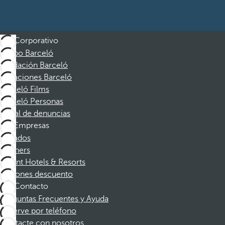
Corporativo
Grupo Barceló
Fundación Barceló
Vacaciones Barceló
Barceló Films
Barceló Personas
Canal de denuncias
Empresas
Afiliados
Partners
Dorint Hotels & Resorts
Cupones descuento
Contacto
Preguntas Frecuentes y Ayuda
Reserve por teléfono
Contacte con nosotros