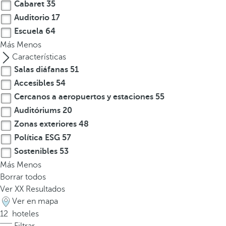
Cabaret
35
t
Auditorio
17
e
Escuela
64
r
Más
Menos
e
Características
s
Salas diáfanas
51
,
Accesibles
54
p
u
Cercanos a aeropuertos y estaciones
55
e
Auditóriums
20
d
Zonas exteriores
48
e
Política ESG
57
s
Sostenibles
53
p
Más
Menos
u
Borrar todos
l
Ver
XX
Resultados
s
Ver en mapa
a
12
hoteles
r