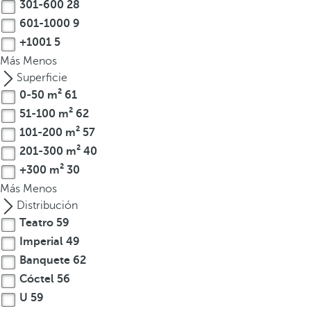
301-600
28
o
601-1000
9
d
+1001
5
u
c
Más
Menos
i
Superficie
r
0-50 m²
61
t
51-100 m²
62
r
101-200 m²
57
e
201-300 m²
40
s
+300 m²
30
o
Más
Menos
m
Distribución
á
Teatro
59
s
Imperial
49
c
a
Banquete
62
r
Cóctel
56
a
U
59
c