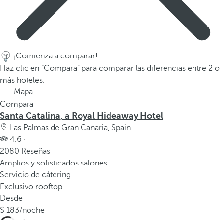
a
a
b
a
j
¡Comienza a comparar!
o
Haz clic en “Compara” para comparar las diferencias entre 2 o
p
más hoteles.
a
Mapa
r
Compara
a
Santa Catalina, a Royal Hideaway Hotel
n
Las Palmas de Gran Canaria, Spain
a
4.6 ·
v
2080 Reseñas
e
Amplios y sofisticados salones
g
Servicio de cátering
a
Exclusivo rooftop
r
Desde
a
183
/noche
l