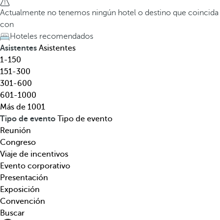
l
a
Actualmente no tenemos ningún hotel o destino que coincida
,
t
con
d
e
Hoteles recomendados
e
c
Asistentes
Asistentes
s
l
1-150
t
a
151-300
i
d
301-600
n
e
601-1000
o
f
Más de 1001
,
l
Tipo de evento
Tipo de evento
t
e
Reunión
e
c
Congreso
m
h
Viaje de incentivos
á
a
Evento corporativo
t
h
Presentación
i
a
Exposición
c
c
Convención
a
i
Buscar