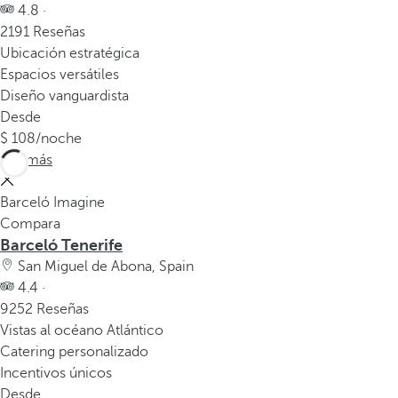
v
4.8 ·
e
2191 Reseñas
n
Ubicación estratégica
t
Espacios versátiles
a
Diseño vanguardista
n
Desde
a
108
/noche
e
Ver más
m
e
Barceló Imagine
r
Compara
g
Barceló Tenerife
e
San Miguel de Abona, Spain
n
4.4 ·
t
9252 Reseñas
e
Vistas al océano Atlántico
.
Catering personalizado
Incentivos únicos
Desde