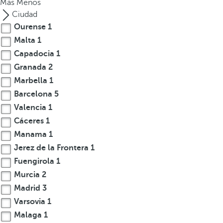
Más
Menos
s
Ciudad
e
Ourense
1
m
Malta
1
u
Capadocia
1
e
Granada
2
v
Marbella
1
e
Barcelona
5
a
l
Valencia
1
a
Cáceres
1
p
Manama
1
r
Jerez de la Frontera
1
i
Fuengirola
1
m
Murcia
2
e
Madrid
3
r
Varsovia
1
a
o
Malaga
1