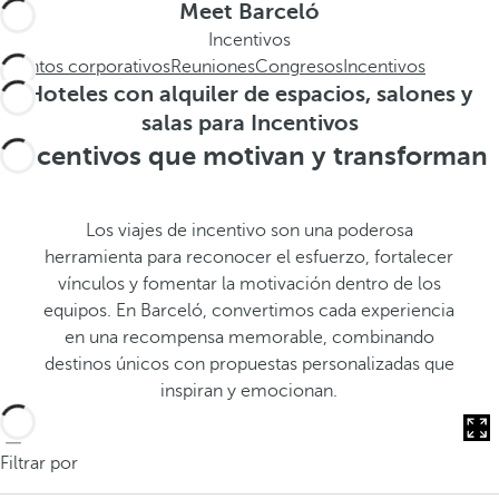
.
a
Meet Barceló
.
a
Incentivos
.
b
Eventos corporativos
Reuniones
Congresos
Incentivos
a
Hoteles con alquiler de espacios, salones y
j
salas para Incentivos
o
Incentivos que motivan y transforman
,
s
e
Los viajes de incentivo son una poderosa
a
herramienta para reconocer el esfuerzo, fortalecer
b
vínculos y fomentar la motivación dentro de los
r
equipos. En Barceló, convertimos cada experiencia
e
en una recompensa memorable, combinando
l
destinos únicos con propuestas personalizadas que
a
inspiran y emocionan.
v
e
n
Filtrar por
t