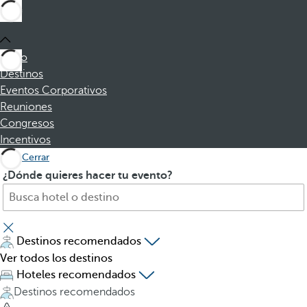
Inicio
Destinos
Eventos Corporativos
Reuniones
Congresos
Incentivos
Cerrar
B
A
¿Dónde quieres hacer tu evento?
u
l
s
p
c
u
a
l
Destinos recomendados
h
s
Ver todos los destinos
o
a
Hoteles recomendados
t
r
Destinos recomendados
e
l