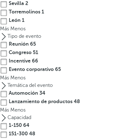
p
Sevilla
2
c
Torremolinos
1
i
León
1
ó
Más
Menos
n
Tipo de evento
.
Reunión
65
D
Congreso
51
e
Incentive
66
s
Evento corporativo
65
p
u
Más
Menos
é
Temática del evento
s
Automoción
34
d
Lanzamiento de productos
48
e
Más
Menos
i
Capacidad
n
1-150
64
t
151-300
48
r