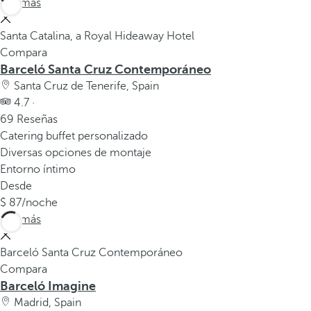
Ver más
a
p
Santa Catalina, a Royal Hideaway Hotel
r
Compara
i
Barceló Santa Cruz Contemporáneo
m
Santa Cruz de Tenerife, Spain
e
4.7 ·
r
69 Reseñas
a
Catering buffet personalizado
o
Diversas opciones de montaje
p
Entorno íntimo
c
Desde
i
87
/noche
ó
Ver más
n
d
Barceló Santa Cruz Contemporáneo
e
Compara
l
Barceló Imagine
a
Madrid, Spain