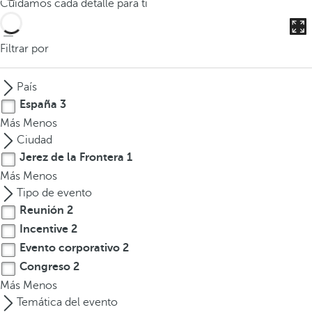
Cuidamos cada detalle para ti
o
d
u
Filtrar por
c
i
País
r
España
3
t
Más
Menos
r
Ciudad
e
Jerez de la Frontera
1
s
Más
Menos
o
Tipo de evento
m
Reunión
2
á
s
Incentive
2
c
Evento corporativo
2
a
Congreso
2
r
Más
Menos
a
Temática del evento
c