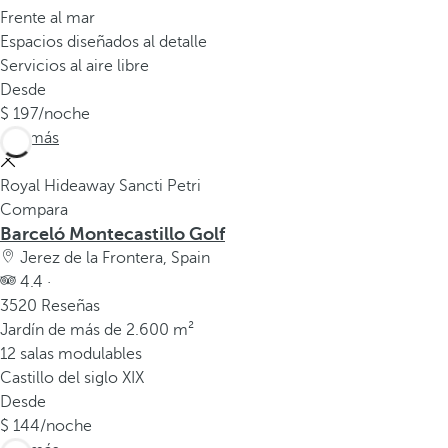
v
Frente al mar
e
Espacios diseñados al detalle
n
Servicios al aire libre
t
Desde
a
197
/noche
n
Ver más
a
e
Royal Hideaway Sancti Petri
m
Compara
e
Barceló Montecastillo Golf
r
Jerez de la Frontera, Spain
g
4.4 ·
e
3520 Reseñas
n
Jardín de más de 2.600 m²
t
12 salas modulables
e
Castillo del siglo XIX
.
Desde
144
/noche