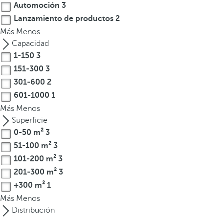
Automoción
3
t
Lanzamiento de productos
2
e
Más
Menos
r
Capacidad
e
1-150
3
s
151-300
3
,
p
301-600
2
u
601-1000
1
e
Más
Menos
d
Superficie
e
0-50 m²
3
s
51-100 m²
3
p
101-200 m²
3
u
201-300 m²
3
l
+300 m²
1
s
Más
Menos
a
Distribución
r