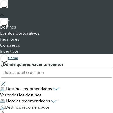
Inicio
Destinos
Eventos Corporativos
Reuniones
Congresos
Incentivos
Cerrar
B
A
¿Dónde quieres hacer tu evento?
u
l
s
p
c
u
a
l
Destinos recomendados
h
s
Ver todos los destinos
o
a
Hoteles recomendados
t
r
Destinos recomendados
e
l