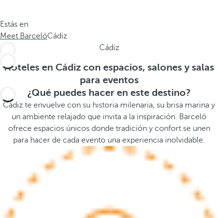
.
a
.
a
Estás en
.
b
Meet Barceló
Cádiz
a
Cádiz
j
o
Hoteles en Cádiz con espacios, salones y salas
,
para eventos
s
¿Qué puedes hacer en este destino?
e
Cádiz te envuelve con su historia milenaria, su brisa marina y
a
un ambiente relajado que invita a la inspiración. Barceló
b
ofrece espacios únicos donde tradición y confort se unen
r
para hacer de cada evento una experiencia inolvidable.
e
l
a
v
e
n
t