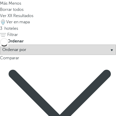
Más
Menos
a
Borrar todos
a
Ver
XX
Resultados
b
Ver en mapa
a
3
hoteles
j
Filtrar
o
p
Ordenar
a
r
Comparar
a
n
a
v
e
g
a
r
a
l