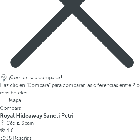
a
p
r
i
m
e
r
a
o
p
¡Comienza a comparar!
c
Haz clic en “Compara” para comparar las diferencias entre 2 o
i
más hoteles.
ó
Mapa
n
Compara
d
Royal Hideaway Sancti Petri
e
Cádiz, Spain
l
4.6 ·
a
3938 Reseñas