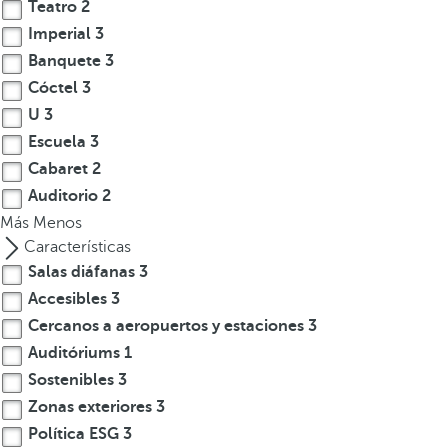
l
Teatro
2
a
Imperial
3
t
Banquete
3
e
Cóctel
3
c
U
3
l
Escuela
3
a
Cabaret
2
d
Auditorio
2
e
Más
f
Menos
l
Características
e
Salas diáfanas
3
c
Accesibles
3
h
Cercanos a aeropuertos y estaciones
3
a
Auditóriums
1
h
Sostenibles
3
a
Zonas exteriores
3
c
Política ESG
3
i