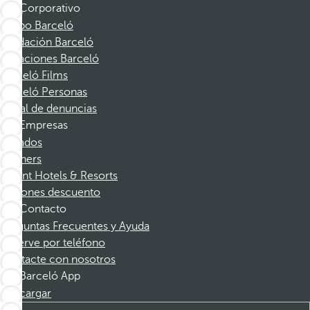
Corporativo
Grupo Barceló
Fundación Barceló
Vacaciones Barceló
Barceló Films
Barceló Personas
Canal de denuncias
Empresas
Afiliados
Partners
Dorint Hotels & Resorts
Cupones descuento
Contacto
Preguntas Frecuentes y Ayuda
Reserve por teléfono
Contacte con nosotros
Barceló App
Descargar