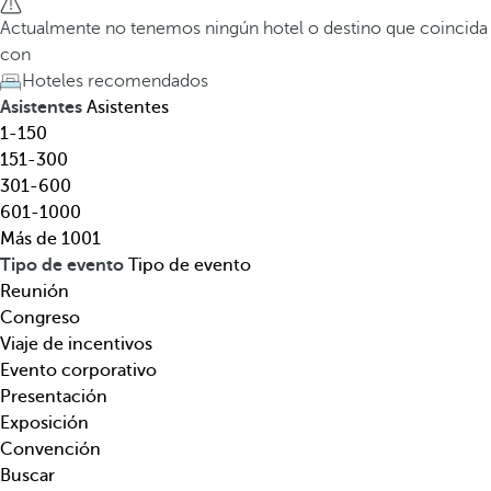
l
a
Actualmente no tenemos ningún hotel o destino que coincida
,
t
con
d
e
Hoteles recomendados
e
c
Asistentes
Asistentes
s
l
1-150
t
a
151-300
i
d
301-600
n
e
601-1000
o
f
Más de 1001
,
l
Tipo de evento
Tipo de evento
t
e
Reunión
e
c
Congreso
m
h
Viaje de incentivos
á
a
Evento corporativo
t
h
Presentación
i
a
Exposición
c
c
Convención
a
i
Buscar