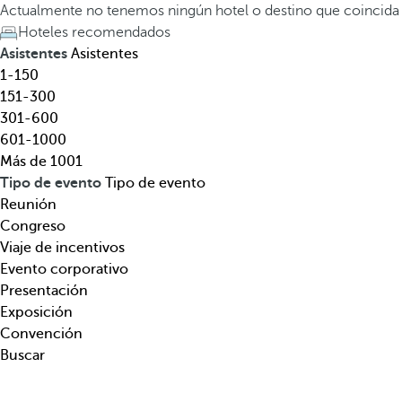
l
a
Actualmente no tenemos ningún hotel o destino que coincida
,
t
Hoteles recomendados
d
e
Asistentes
Asistentes
e
c
1-150
s
l
151-300
t
a
301-600
i
d
601-1000
n
e
Más de 1001
o
f
Tipo de evento
Tipo de evento
,
l
Reunión
t
e
Congreso
e
c
Viaje de incentivos
m
h
Evento corporativo
á
a
Presentación
t
h
Exposición
i
a
Convención
c
c
Buscar
a
i
.
a