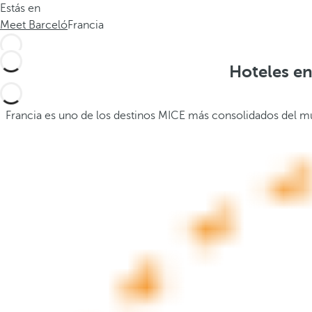
Estás en
.
a
Meet Barceló
Francia
.
b
a
j
Hoteles en
o
,
s
Francia es uno de los destinos MICE más consolidados del mun
e
a
b
r
e
l
a
v
e
n
t