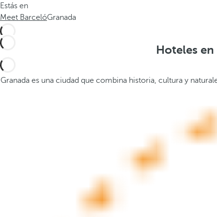
Estás en
.
a
Meet Barceló
Granada
.
b
a
j
Hoteles en 
o
,
s
Granada es una ciudad que combina historia, cultura y natural
e
a
b
r
e
l
a
v
e
n
t