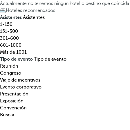
l
a
Actualmente no tenemos ningún hotel o destino que coincida
,
t
Hoteles recomendados
d
e
Asistentes
Asistentes
e
c
1-150
s
l
151-300
t
a
301-600
i
d
601-1000
n
e
Más de 1001
o
f
Tipo de evento
Tipo de evento
,
l
Reunión
t
e
Congreso
e
c
Viaje de incentivos
m
h
Evento corporativo
á
a
Presentación
t
h
Exposición
i
a
Convención
c
c
Buscar
a
i
.
a