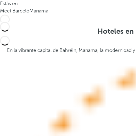
Estás en
.
a
Meet Barceló
Manama
.
b
a
j
Hoteles en
o
,
s
En la vibrante capital de Bahréin, Manama, la modernidad y
e
a
b
r
e
l
a
v
e
n
t