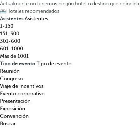
l
a
Actualmente no tenemos ningún hotel o destino que coincida
,
t
Hoteles recomendados
d
e
Asistentes
Asistentes
e
c
1-150
s
l
151-300
t
a
301-600
i
d
601-1000
n
e
Más de 1001
o
f
Tipo de evento
Tipo de evento
,
l
Reunión
t
e
Congreso
e
c
Viaje de incentivos
m
h
Evento corporativo
á
a
Presentación
t
h
Exposición
i
a
Convención
c
c
Buscar
a
i
.
a