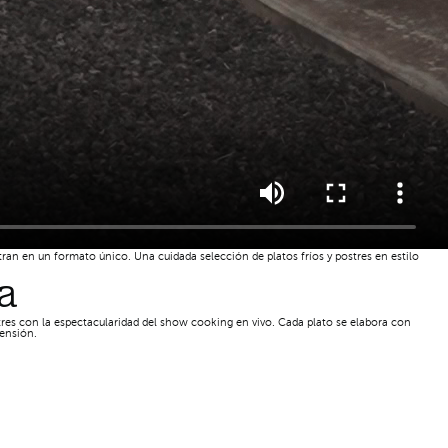
an en un formato único. Una cuidada selección de platos fríos y postres en estilo
a
tres con la espectacularidad del show cooking en vivo. Cada plato se elabora con
pensión.