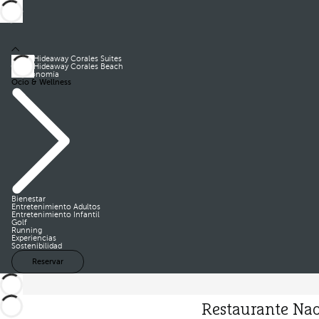
Royal Hideaway Corales Suites
Royal Hideaway Corales Beach
Gastronomía
Ocio & Wellness
Bienestar
Entretenimiento Adultos
Entretenimiento Infantil
Golf
Running
Experiencias
Sostenibilidad
Reservar
Restaurante Nao