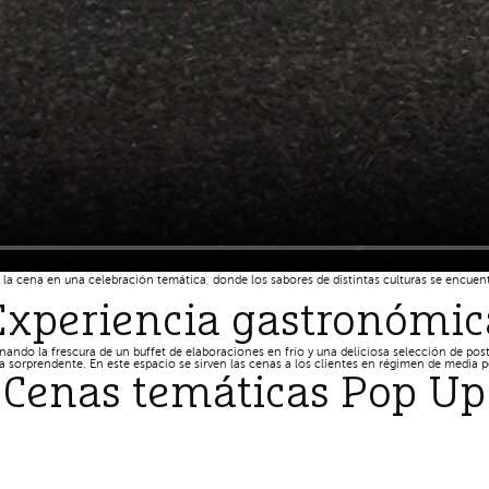
a cena en una celebración temática, donde los sabores de distintas culturas se encuentr
Experiencia gastronómic
ndo la frescura de un buffet de elaboraciones en frío y una deliciosa selección de pos
a sorprendente. En este espacio se sirven las cenas a los clientes en régimen de media 
Cenas temáticas Pop Up