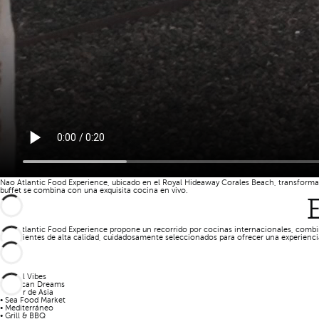
Nao Atlantic Food Experience, ubicado en el Royal Hideaway Corales Beach, transforma l
buffet se combina con una exquisita cocina en vivo.
Nao Atlantic Food Experience propone un recorrido por cocinas internacionales, combina
ingredientes de alta calidad, cuidadosamente seleccionados para ofrecer una experienci
• Local Vibes
• Mexican Dreams
• Sabor de Asia
• Sea Food Market
• Mediterráneo
• Grill & BBQ