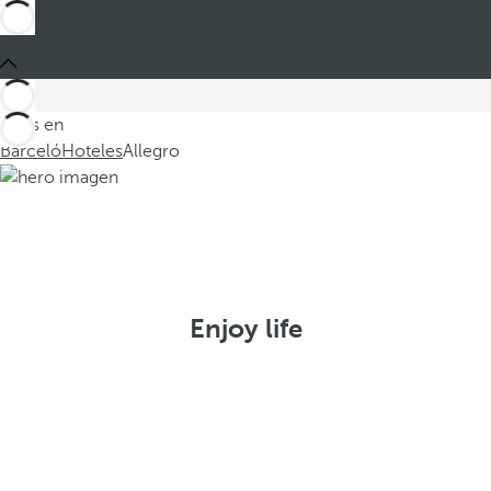
Estás en
Barceló
Hoteles
Allegro
Enjoy life