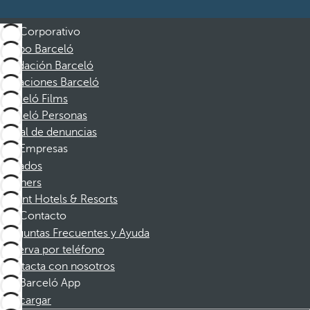
Corporativo
Grupo Barceló
Fundación Barceló
Vacaciones Barceló
Barceló Films
Barceló Personas
Canal de denuncias
Empresas
Afiliados
Partners
Dorint Hotels & Resorts
Contacto
Preguntas Frecuentes y Ayuda
Reserva por teléfono
Contacta con nosotros
Barceló App
Descargar