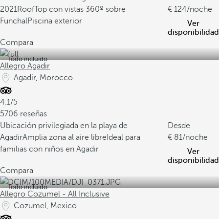
2021
RoofTop con vistas 360º sobre
124
/noche
Funchal
Piscina exterior
Ver
disponibilidad
Compara
Todo incluido
Allegro Agadir
Agadir, Morocco
4.1/5
5706 reseñas
Ubicación privilegiada en la playa de
Desde
Agadir
Amplia zona al aire libre
Ideal para
81
/noche
familias con niños en Agadir
Ver
disponibilidad
Compara
Todo incluido
Allegro Cozumel - All Inclusive
Cozumel, Mexico