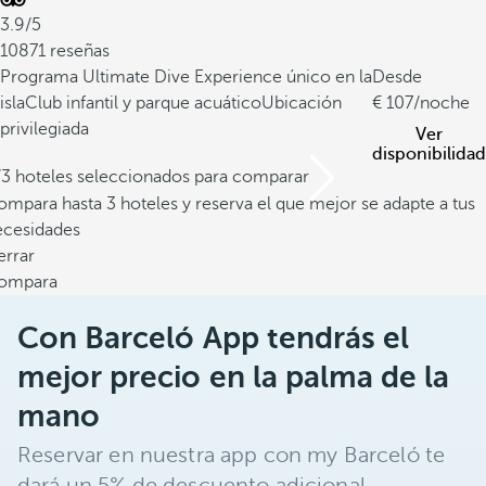
3.9/5
10871 reseñas
Programa Ultimate Dive Experience único en la
Desde
isla
Club infantil y parque acuático
Ubicación
107
/noche
privilegiada
Ver
disponibilidad
/3 hoteles seleccionados para comparar
mpara hasta 3 hoteles y reserva el que mejor se adapte a tus
ecesidades
errar
ompara
Con Barceló App tendrás el
mejor precio en la palma de la
mano
Reservar en nuestra app con my Barceló te
dará un 5% de descuento adicional.