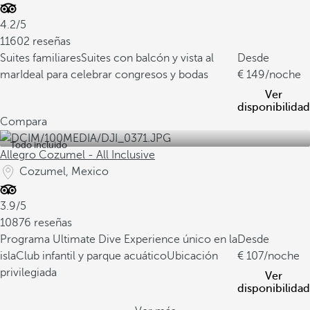
4.2/5
11602 reseñas
Suites familiares
Suites con balcón y vista al
Desde
mar
Ideal para celebrar congresos y bodas
149
/noche
Ver
disponibilidad
Compara
Todo incluido
Allegro Cozumel - All Inclusive
Cozumel, Mexico
3.9/5
10876 reseñas
Programa Ultimate Dive Experience único en la
Desde
isla
Club infantil y parque acuático
Ubicación
107
/noche
privilegiada
Ver
disponibilidad