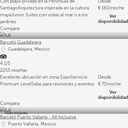
Con playa privada en la Península de
Desde
Santiago
Arquitectura inspirada en la cultura
160
/noche
maya
Junior Suites con vistas al mar o a los
Ver
disponibilidad
jardines
Compara
Barceló Guadalajara
Guadalajara, Mexico
4.1/5
2255 reseñas
Excelente ubicación en zona Expo
Servicio
Desde
Premium Level
Salas para reuniones y eventos
71
/noche
Ver
disponibilidad
Compara
Todo incluido
Barceló Puerto Vallarta - All Inclusive
Puerto Vallarta, Mexico