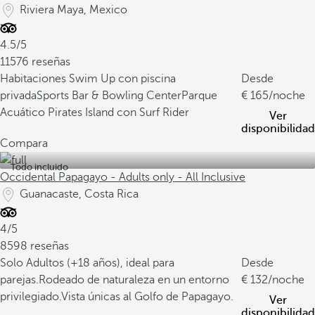
Riviera Maya, Mexico
4.5/5
11576 reseñas
Habitaciones Swim Up con piscina
Desde
privada
Sports Bar & Bowling Center
Parque
165
/noche
Acuático Pirates Island con Surf Rider
Ver
disponibilidad
Compara
Todo incluido
Occidental Papagayo - Adults only - All Inclusive
Guanacaste, Costa Rica
4/5
8598 reseñas
Solo Adultos (+18 años), ideal para
Desde
parejas.
Rodeado de naturaleza en un entorno
132
/noche
privilegiado.
Vista únicas al Golfo de Papagayo.
Ver
disponibilidad