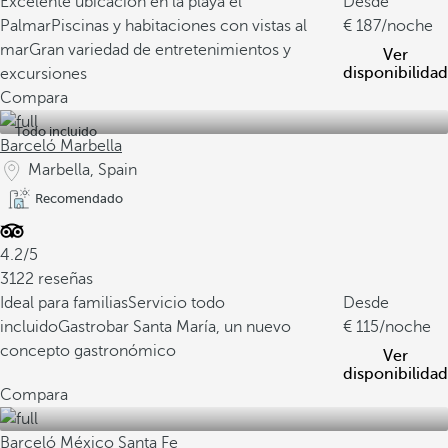
Excelente ubicación en la playa el
Desde
Palmar
Piscinas y habitaciones con vistas al
187
/noche
mar
Gran variedad de entretenimientos y
Ver
disponibilidad
excursiones
Compara
Todo incluido
Barceló Marbella
Marbella, Spain
Recomendado
4.2/5
3122 reseñas
Ideal para familias
Servicio todo
Desde
incluido
Gastrobar Santa María, un nuevo
115
/noche
concepto gastronómico
Ver
disponibilidad
Compara
Barceló México Santa Fe