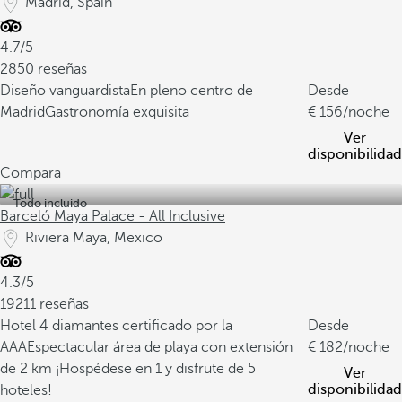
Madrid, Spain
4.7/5
2850 reseñas
Diseño vanguardista
En pleno centro de
Desde
Madrid
Gastronomía exquisita
156
/noche
Ver
disponibilidad
Compara
Todo incluido
Barceló Maya Palace - All Inclusive
Riviera Maya, Mexico
4.3/5
19211 reseñas
Hotel 4 diamantes certificado por la
Desde
AAA
Espectacular área de playa con extensión
182
/noche
de 2 km
¡Hospédese en 1 y disfrute de 5
Ver
disponibilidad
hoteles!