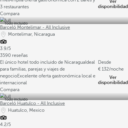
miel
Amplia oferta gastronómica con 2 bares y
Ver
disponibilidad
3 restaurantes
Compara
Todo incluido
Barceló Montelimar - All Inclusive
Montelimar, Nicaragua
3.9/5
3590 reseñas
El único hotel todo incluido de Nicaragua
Ideal
Desde
para familias, parejas y viajes de
132
/noche
negocio
Excelente oferta gastronómica local e
Ver
disponibilidad
internacional
Compara
Todo incluido
Barceló Huatulco - All Inclusive
Huatulco, Mexico
4.2/5