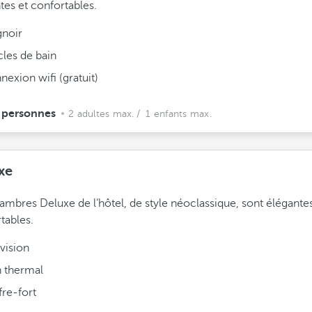
tes et confortables.
gnoir
cles de bain
exion wifi (gratuit)
 personnes
2 adultes max.
/ 1 enfants max.
xe
ambres Deluxe de l‘hôtel, de style néoclassique, sont élégantes
tables.
vision
n thermal
fre-fort