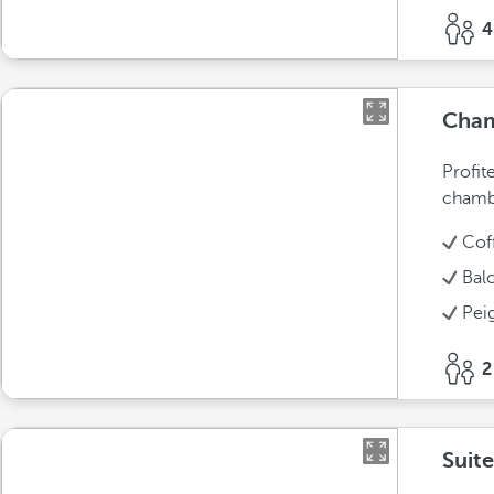
4
Cham
Profit
chamb
Cof
Bal
Pei
2
Suite