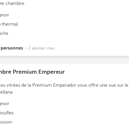
nte chambre.
gnoir
n thermal
che
 personnes
2 adultes max.
bre Premium Empereur
ies vitrées de la Premium Emperador vous offre une vue sur l
ellana.
gnoir
toufles
vision