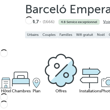
Barceló Empera
4.7
(1666)
Voir
4.8
·
Service exceptionnel
Urbains
Couples
Familles
Wifi gratuit
Noël
Hôtel
Chambres
Plan
Offres
Installations
Phot