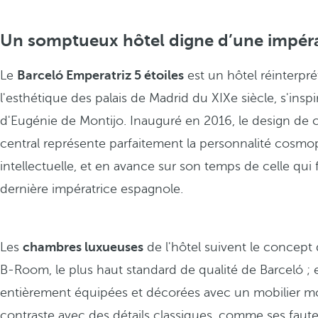
Un somptueux hôtel digne d’une impéra
Le
Barceló Emperatriz 5 étoiles
est un hôtel réinterpré
l'esthétique des palais de Madrid du XIXe siècle, s'inspi
d'Eugénie de Montijo. Inauguré en 2016, le design de c
central représente parfaitement la personnalité cosmop
intellectuelle, et en avance sur son temps de celle qui f
dernière impératrice espagnole.
Les
chambres luxueuses
de l'hôtel suivent le concep
B-Room, le plus haut standard de qualité de Barceló ; e
entièrement équipées et décorées avec un mobilier 
contraste avec des détails classiques, comme ses faute