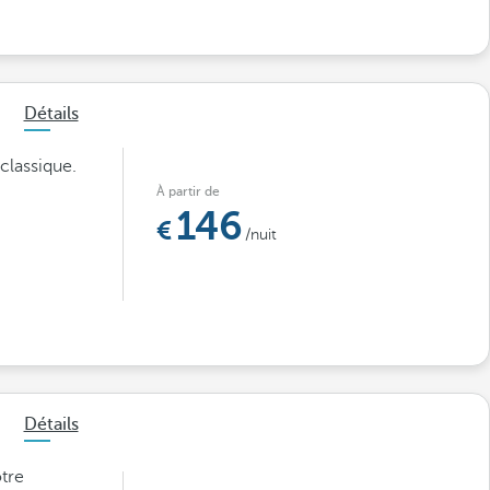
Détails
classique.
À partir de
146
/nuit
Détails
otre