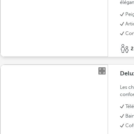
élégan
Pei
Arti
Conn
2
Delu
Les ch
confor
Télé
Bai
Cof