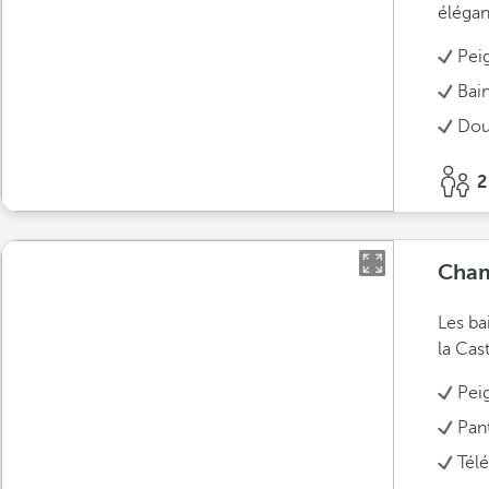
éléga
Pei
Bai
Dou
2
Cham
Les ba
la Cast
Pei
Pan
Télé