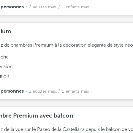
 personnes
2 adultes max.
/ 1 enfants max.
mium
ez de chambres Premium à la décoration élégante de style néo
che
vision
gnoir
 personnes
2 adultes max.
/ 1 enfants max.
bre Premium avec balcon
ez de la vue sur le Paseo de la Castellana depuis le balcon de v