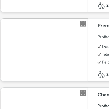
2
Pre
Profit
Dou
Télé
Pei
2
Cham
Profit