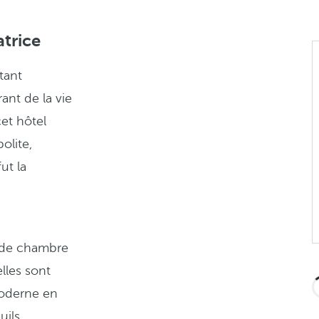
trice
tant
rant de la vie
et hôtel
olite,
ut la
t de chambre
lles sont
moderne en
uils