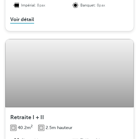
Impérial:
8pax
Banquet:
8pax
Voir détail
Retraite I + II
2
40.2m
2.5m hauteur