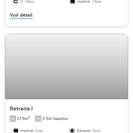
U:
18pax
Impérial:
18pax
Voir détail
Retraite I
2
17.9m
2.5m hauteur
Impérial:
8pax
Banquet:
8pax