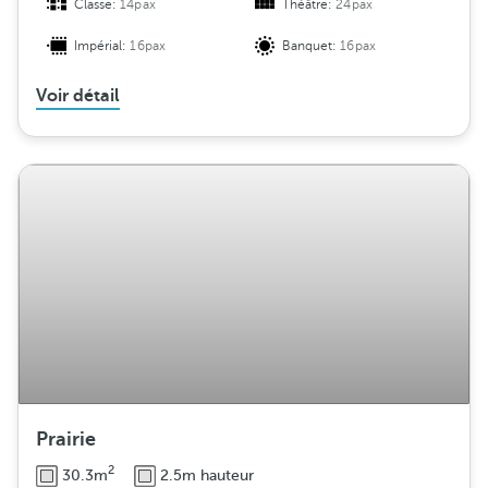
Classe:
14pax
Théâtre:
24pax
Impérial:
16pax
Banquet:
16pax
Voir détail
Prairie
2
30.3m
2.5m hauteur