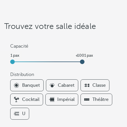
Trouvez votre salle idéale
Capacité
Distribution
F
Banquet
Cabaret
Classe
i
l
Cocktail
Impérial
Théâtre
t
e
U
r
s