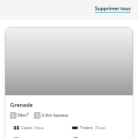
D
Supprimer tous
i
s
t
r
i
b
u
t
i
o
n
Grenade
2
58m
2.8m hauteur
Classe:
24pax
Théâtre:
30pax