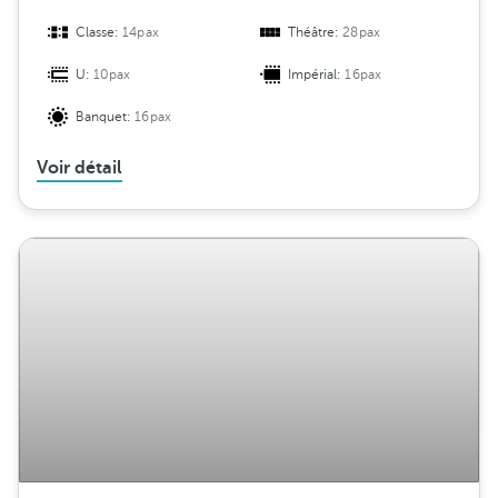
Classe:
14pax
Théâtre:
28pax
U:
10pax
Impérial:
16pax
Banquet:
16pax
Voir détail