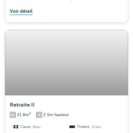
Voir détail
Retraite II
2
21.8m
2.5m hauteur
Classe:
8pax
Théâtre:
12pax