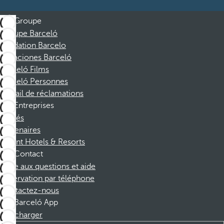
Groupe
Groupe Barceló
Fondation Barcelo
Vacaciones Barceló
Barceló Films
Barceló Personnes
Portail de réclamations
Entreprises
Affiliés
Partenaires
Dorint Hotels & Resorts
Contact
Foire aux questions et aide
Réservation par téléphone
Contactez-nous
Barceló App
Télécharger