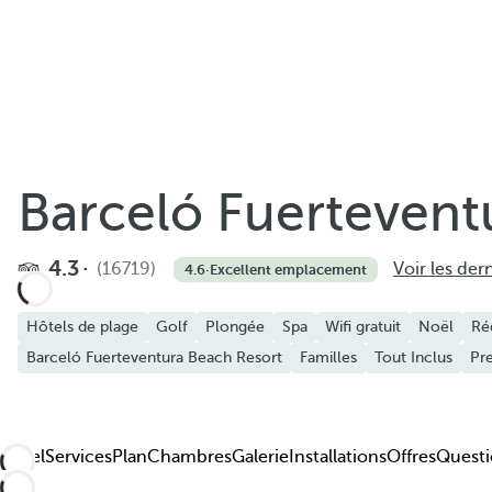
Barceló Fuertevent
4.3
(16719)
Voir les dern
4.6
·
Excellent emplacement
Hôtels de plage
Golf
Plongée
Spa
Wifi gratuit
Noël
Ré
Barceló Fuerteventura Beach Resort
Familles
Tout Inclus
Pr
Hôtel
Services
Plan
Chambres
Galerie
Installations
Offres
Questi