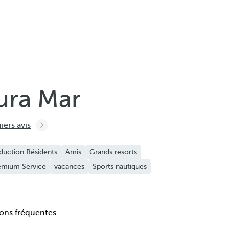
ura Mar
iers avis
duction Résidents
Amis
Grands resorts
emium Service
vacances
Sports nautiques
ons fréquentes