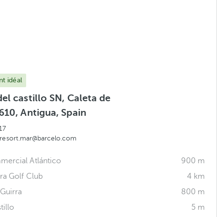
t idéal
el castillo SN, Caleta de
610, Antigua, Spain
17
aresort.mar@barcelo.com
ercial Atlántico
900 m
ra Golf Club
4 km
 Guirra
800 m
tillo
5 m