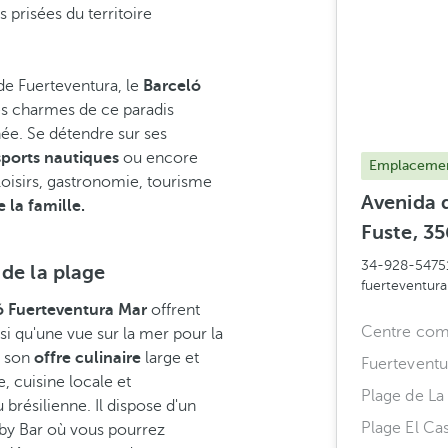
 prisées du territoire
 de Fuerteventura, le
Barceló
les charmes de ce paradis
née. Se détendre sur ses
sports nautiques
ou encore
Emplacemen
oisirs, gastronomie, tourisme
Avenida d
 la famille.
Fuste, 35
34-928-5475
de la plage
fuerteventur
 Fuerteventura Mar
offrent
Centre comm
i qu'une vue sur la mer pour la
r son
offre culinaire
large et
Fuerteventu
e, cuisine locale et
Plage de La
 brésilienne. Il dispose d'un
Plage El Cas
obby Bar où vous pourrez