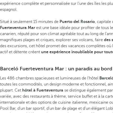
expérience complète et personnalisée sur l'une des îles les plus
espagnol.
Découvrez nos photos et vidéos
Situé à seulement 15 minutes de
Puerto del Rosario
, capitale
Fuerteventura Mar
est une base idéale pour profiter de tous 
canarien, réputé pour son climat agréable tout au long de l'an
magnifiques plages et criques, explorer ses volcans, faire
des 
des excursions, cet hôtel promet des vacances complètes où l
actif et détente créent
une expérience inoubliable pour toute
Barceló Fuerteventura Mar : un paradis au bord 
Les 486 chambres spacieuses et lumineuses de l'hôtel
Barceló
toutes les commodités, un design moderne et fonctionnel, ains
plupart. Cet
hôtel à Fuerteventura
se distingue également pa
variée, avec des restaurants à thème, service buffet et à la cart
internationale et des options de cuisine italienne, mexicaine ou
Pool Bar, d'un bar sportif, d'un bar de plage et d'un élégant L