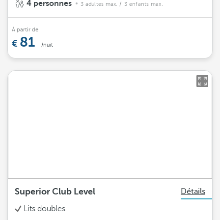
4 personnes
3 adultes max.
/ 3 enfants max.
À partir de
81
/nuit
Superior Club Level
Détails
Lits doubles