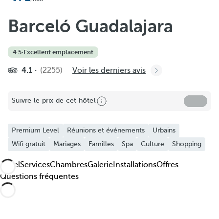
Barceló Guadalajara
4.5
·
Excellent emplacement
4.1
(2255)
Voir les derniers avis
Suivre le prix de cet hôtel
Premium Level
Réunions et événements
Urbains
Wifi gratuit
Mariages
Familles
Spa
Culture
Shopping
Hôtel
Services
Chambres
Galerie
Installations
Offres
Questions fréquentes