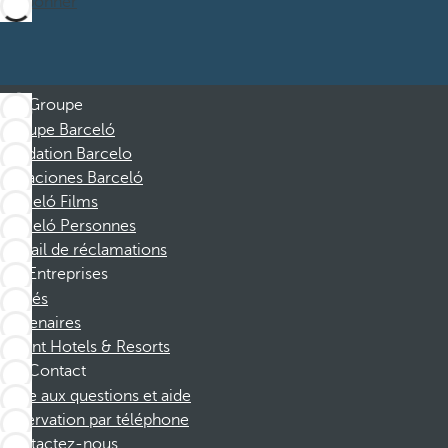
M’abonner
Groupe
Groupe Barceló
Fondation Barcelo
Vacaciones Barceló
Barceló Films
Barceló Personnes
Portail de réclamations
Entreprises
Affiliés
Partenaires
Dorint Hotels & Resorts
Contact
Foire aux questions et aide
Réservation par téléphone
Contactez-nous