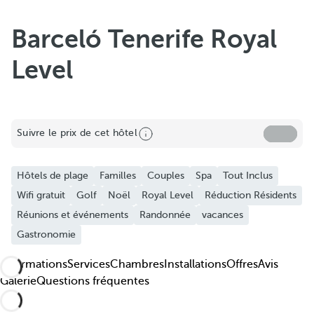
Ajouter aux favoris
Découvrez nos photos et vidéos
Barceló Tenerife Royal
Level
Suivre le prix de cet hôtel
Hôtels de plage
Familles
Couples
Spa
Tout Inclus
Wifi gratuit
Golf
Noël
Royal Level
Réduction Résidents
Réunions et événements
Randonnée
vacances
Gastronomie
Informations
Services
Chambres
Installations
Offres
Avis
Galerie
Questions fréquentes