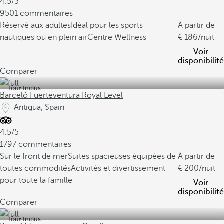
4.5/5
9501 commentaires
Réservé aux adultes
Idéal pour les sports
À partir de
nautiques ou en plein air
Centre Wellness
186
/nuit
Voir
disponibilité
Comparer
Tout Inclus
Barceló Fuerteventura Royal Level
Antigua, Spain
4.5/5
1797 commentaires
Sur le front de mer
Suites spacieuses équipées de
À partir de
toutes commodités
Activités et divertissement
200
/nuit
pour toute la famille
Voir
disponibilité
Comparer
Tout Inclus