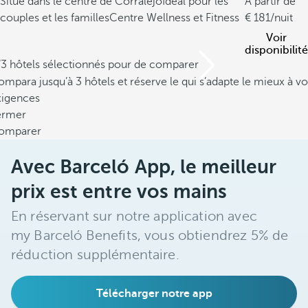
Situé dans le centre de Corralejo
Idéal pour les
À partir de
couples et les familles
Centre Wellness et Fitness
181
/nuit
Voir
disponibilité
/3 hôtels sélectionnés pour de comparer
mpara jusqu’à 3 hôtels et réserve le qui s’adapte le mieux à vo
xigences
ermer
omparer
Avec Barceló App, le meilleur
prix est entre vos mains
En réservant sur notre application avec
my Barceló Benefits, vous obtiendrez 5% de
réduction supplémentaire.
Télécharger notre app