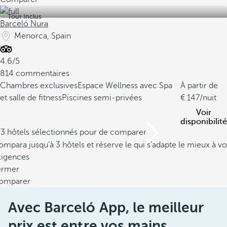
Tout Inclus
Barceló Nura
Menorca, Spain
4.6/5
814 commentaires
Chambres exclusives
Espace Wellness avec Spa
À partir de
et salle de fitness
Piscines semi-privées
147
/nuit
Voir
disponibilité
/3 hôtels sélectionnés pour de comparer
mpara jusqu’à 3 hôtels et réserve le qui s’adapte le mieux à vo
xigences
ermer
omparer
Avec Barceló App, le meilleur
prix est entre vos mains