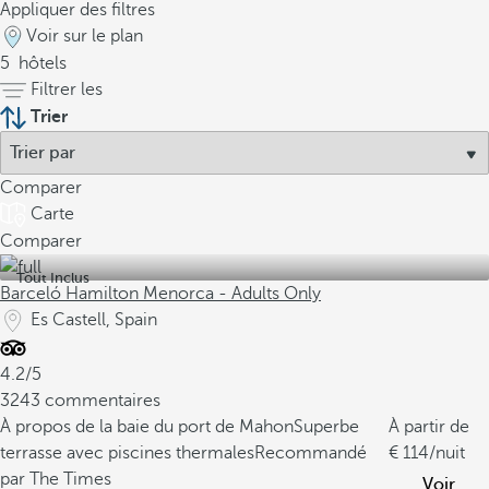
Appliquer des filtres
Voir sur le plan
5
hôtels
Filtrer les
Trier
Comparer
Carte
Comparer
Tout Inclus
Barceló Hamilton Menorca - Adults Only
Es Castell, Spain
4.2/5
3243 commentaires
À propos de la baie du port de Mahon
Superbe
À partir de
terrasse avec piscines thermales
Recommandé
114
/nuit
par The Times
Voir