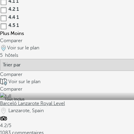
4.1
1
4.2
1
4.4
1
4.5
1
Plus
Moins
Comparer
Voir sur le plan
5
hôtels
Comparer
Voir sur le plan
Comparer
Tout Inclus
Barceló Lanzarote Royal Level
Lanzarote, Spain
4.2/5
1083 commentaires