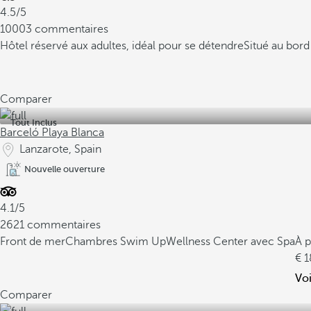
4.5/5
10003 commentaires
Hôtel réservé aux adultes, idéal pour se détendre
Situé au bord
Comparer
Tout Inclus
Barceló Playa Blanca
Lanzarote, Spain
Nouvelle ouverture
4.1/5
2621 commentaires
Front de mer
Chambres Swim Up
Wellness Center avec Spa
À p
1
Voi
Comparer