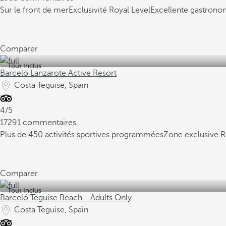
Sur le front de mer
Exclusivité Royal Level
Excellente gastrono
Comparer
Tout Inclus
Barceló Lanzarote Active Resort
Costa Teguise, Spain
4/5
17291 commentaires
Plus de 450 activités sportives programmées
Zone exclusive R
Comparer
Tout Inclus
Barceló Teguise Beach - Adults Only
Costa Teguise, Spain