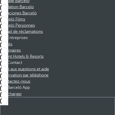
Groupe Barceló
Fondation Barcelo
Vacaciones Barceló
Barceló Films
Barceló Personnes
Portail de réclamations
Entreprises
Affiliés
Partenaires
Dorint Hotels & Resorts
Contact
Foire aux questions et aide
Réservation par téléphone
Contactez-nous
Barceló App
Télécharger