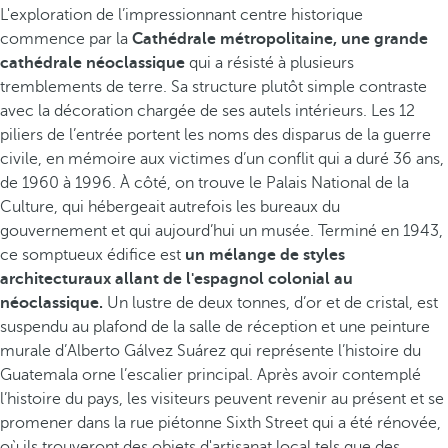
L'exploration de l’impressionnant centre historique
commence par la
Cathédrale métropolitaine, une grande
cathédrale néoclassique
qui a résisté à plusieurs
tremblements de terre. Sa structure plutôt simple contraste
avec la décoration chargée de ses autels intérieurs. Les 12
piliers de l’entrée portent les noms des disparus de la guerre
civile, en mémoire aux victimes d’un conflit qui a duré 36 ans,
de 1960 à 1996. À côté, on trouve le Palais National de la
Culture, qui hébergeait autrefois les bureaux du
gouvernement et qui aujourd’hui un musée. Terminé en 1943,
ce somptueux édifice est
un mélange de styles
architecturaux allant de l'espagnol colonial au
néoclassique.
Un lustre de deux tonnes, d’or et de cristal, est
suspendu au plafond de la salle de réception et une peinture
murale d’Alberto Gálvez Suárez qui représente l’histoire du
Guatemala orne l’escalier principal. Après avoir contemplé
l’histoire du pays, les visiteurs peuvent revenir au présent et se
promener dans la rue piétonne Sixth Street qui a été rénovée,
où ils trouveront des objets d'artisanat local tels que des