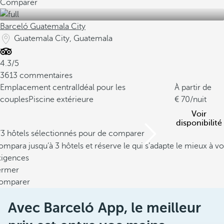
Comparer
Barceló Guatemala City
Guatemala City, Guatemala
4.3/5
3613 commentaires
Emplacement central
Idéal pour les
À partir de
couples
Piscine extérieure
70
/nuit
Voir
disponibilité
/3 hôtels sélectionnés pour de comparer
mpara jusqu’à 3 hôtels et réserve le qui s’adapte le mieux à vo
xigences
ermer
omparer
Avec Barceló App, le meilleur