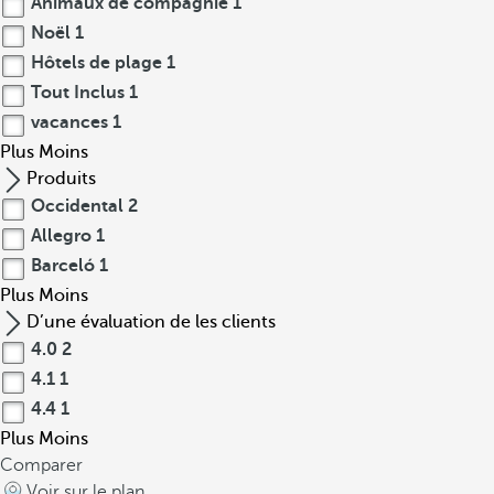
Animaux de compagnie
1
Noël
1
Hôtels de plage
1
Tout Inclus
1
vacances
1
Plus
Moins
Produits
Occidental
2
Allegro
1
Barceló
1
Plus
Moins
D’une évaluation de les clients
4.0
2
4.1
1
4.4
1
Plus
Moins
Comparer
Voir sur le plan