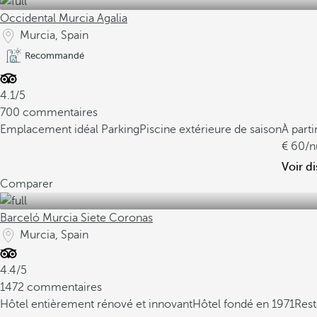
Occidental Murcia Agalia
Murcia, Spain
Recommandé
4.1/5
700 commentaires
Emplacement idéal
Parking
Piscine extérieure de saison
À parti
60
/n
Voir di
Comparer
Barceló Murcia Siete Coronas
Murcia, Spain
4.4/5
1472 commentaires
Hôtel entièrement rénové et innovant
Hôtel fondé en 1971
Rest