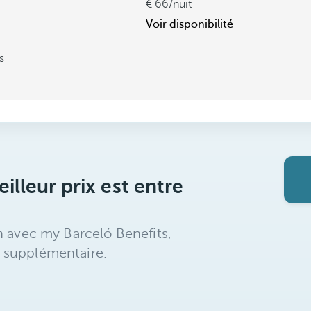
66
/nuit
Voir disponibilité
s
illeur prix est entre
n avec my Barceló Benefits,
 supplémentaire.