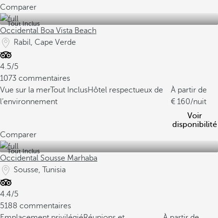
Comparer
Tout Inclus
Occidental Boa Vista Beach
Rabil, Cape Verde
4.5/5
1073 commentaires
Vue sur la mer
Tout Inclus
Hôtel respectueux de
À partir de
l’environnement
160
/nuit
Voir
disponibilité
Comparer
Tout Inclus
Occidental Sousse Marhaba
Sousse, Tunisia
4.4/5
5188 commentaires
Emplacement privilégié
Réunions et
À partir de