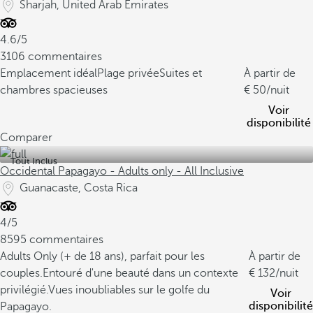
Sharjah, United Arab Emirates
4.6/5
3106 commentaires
Emplacement idéal
Plage privée
Suites et
À partir de
chambres spacieuses
50
/nuit
Voir
disponibilité
Comparer
Tout Inclus
Occidental Papagayo - Adults only - All Inclusive
Guanacaste, Costa Rica
4/5
8595 commentaires
Adults Only (+ de 18 ans), parfait pour les
À partir de
couples.
Entouré d'une beauté dans un contexte
132
/nuit
privilégié.
Vues inoubliables sur le golfe du
Voir
disponibilité
Papagayo.