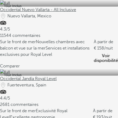
Tout Inclus
Occidental Nuevo Vallarta - All Inclusive
Nuevo Vallarta, Mexico
4.3/5
11544 commentaires
Sur le front de mer
Nouvelles chambres avec
À partir de
balcon et vue sur la mer
Services et installations
158
/nuit
exclusives pour Royal Level
Voir
disponibilité
Comparer
Tout Inclus
Occidental Jandía Royal Level
Fuerteventura, Spain
4.4/5
2681 commentaires
Sur le front de mer
Exclusivité Royal
À partir de
Level
Excellente gastronomie
193
/nuit