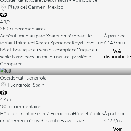
Occidental at Xcaret Destination - All Inclusive
Playa del Carmen, Mexico
4.1/5
26957 commentaires
Accès illimité au parc Xcaret en réservant le
À partir de
forfait Unlimited Xcaret Xperience
Royal Level, un
143
/nuit
hôtel-boutique au sein du complexe
Crique au
Voir
disponibilité
sable blanc dans un milieu naturel privilégié
Comparer
Occidental Fuengirola
Fuengirola, Spain
4.4/5
1855 commentaires
Hôtel en front de mer à Fuengirola
Hôtel 4 étoiles
À partir de
entièrement rénové
Chambres avec vue
132
/nuit
Voir