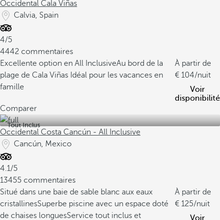
Occidental Cala Viñas
Calvia, Spain
4/5
4442 commentaires
Excellente option en All Inclusive
Au bord de la
À partir de
plage de Cala Viñas
Idéal pour les vacances en
104
/nuit
famille
Voir
disponibilité
Comparer
Tout Inclus
Occidental Costa Cancún - All Inclusive
Cancún, Mexico
4.1/5
13455 commentaires
Situé dans une baie de sable blanc aux eaux
À partir de
cristallines
Superbe piscine avec un espace doté
125
/nuit
de chaises longues
Service tout inclus et
Voir