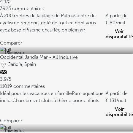
4.1/5
3923 commentaires
À 200 mètres de la plage de Palma
Centre de
À partir de
cyclisme reconnu, doté de tout ce dont vous
80
/nuit
avez besoin
Piscine chauffée en plein air
Voir
disponibilité
Comparer
Tout Inclus
Occidental Jandía Mar - All Inclusive
Jandía, Spain
3.9/5
11019 commentaires
Idéal pour les vacances en famille
Parc aquatique
À partir de
inclus
Chambres et clubs à thème pour enfants
131
/nuit
Voir
disponibilité
Comparer
Tout Inclus