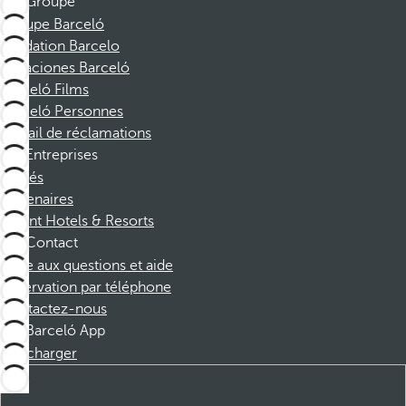
Groupe
Groupe Barceló
Fondation Barcelo
Vacaciones Barceló
Barceló Films
Barceló Personnes
Portail de réclamations
Entreprises
Affiliés
Partenaires
Dorint Hotels & Resorts
Contact
Foire aux questions et aide
Réservation par téléphone
Contactez-nous
Barceló App
Télécharger