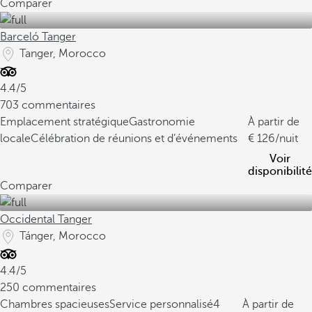
Comparer
Barceló Tanger
Tanger, Morocco
4.4/5
703 commentaires
Emplacement stratégique
Gastronomie
À partir de
locale
Célébration de réunions et d’événements
126
/nuit
Voir
disponibilité
Comparer
Occidental Tanger
Tánger, Morocco
4.4/5
250 commentaires
Chambres spacieuses
Service personnalisé
4
À partir de