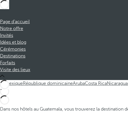
Page d’accueil
Notre offre
Invités
Idées et blog
Cérémonies
Destinations
Forfaits
Visite des lieux
All
Mexique
République dominicaine
Aruba
Costa Rica
Nicaragua
Dans nos hôtels au Guatemala, vous trouverez la destination de