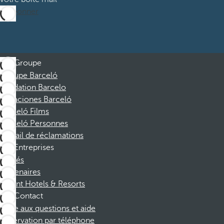
M’abonner
Groupe
Groupe Barceló
Fondation Barcelo
Vacaciones Barceló
Barceló Films
Barceló Personnes
Portail de réclamations
Entreprises
Affiliés
Partenaires
Dorint Hotels & Resorts
Contact
Foire aux questions et aide
Réservation par téléphone