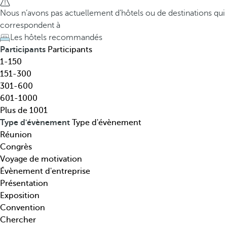
t
h
Nous n’avons pas actuellement d’hôtels ou de destinations qui
i
e
correspondent à
n
d
Les hôtels recommandés
a
o
Participants
Participants
t
w
1-150
i
n
151-300
o
a
301-600
n
r
601-1000
,
r
Plus de 1001
t
o
Type d'évènement
Type d'évènement
h
w
Réunion
é
k
Congrès
m
e
Voyage de motivation
a
y
Évènement d'entreprise
t
o
Présentation
i
p
Exposition
q
e
Convention
u
n
Chercher