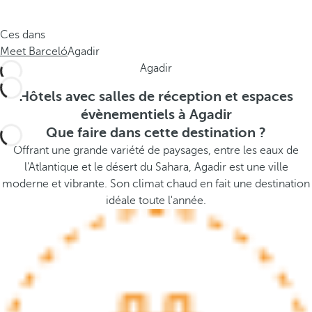
e
s
.
t
Ces dans
.
h
Meet Barceló
Agadir
.
e
Agadir
p
o
Hôtels avec salles de réception et espaces
p
évènementiels à Agadir
u
Que faire dans cette destination ?
p
Offrant une grande variété de paysages, entre les eaux de
a
l'Atlantique et le désert du Sahara, Agadir est une ville
n
moderne et vibrante. Son climat chaud en fait une destination
d
idéale toute l'année.
m
o
v
e
s
f
o