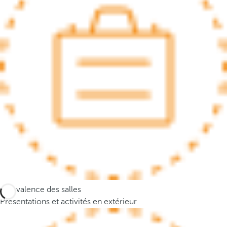
.
A
f
t
e
r
e
n
t
e
r
i
n
g
t
Polyvalence des salles
h
Présentations et activités en extérieur
r
e