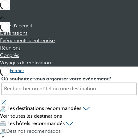
Page d’accueil
Destinations
Évènements d'entreprise
Réunions
Congrès
Voyages de motivation
Fermer
H
P
Où souhaitez-vous organiser votre événement?
ô
r
t
e
e
s
l
s
Les destinations recommandées
,
i
Voir toutes les destinations
d
n
Les hôtels recommandés
e
g
Destinos recomendados
s
t