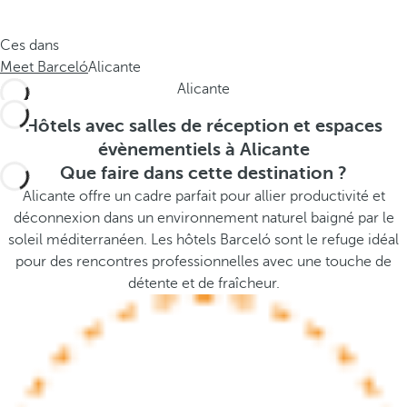
e
s
.
t
Ces dans
.
h
Meet Barceló
Alicante
.
e
Alicante
p
o
Hôtels avec salles de réception et espaces
p
évènementiels à Alicante
u
Que faire dans cette destination ?
p
Alicante offre un cadre parfait pour allier productivité et
a
déconnexion dans un environnement naturel baigné par le
n
soleil méditerranéen. Les hôtels Barceló sont le refuge idéal
d
pour des rencontres professionnelles avec une touche de
m
détente et de fraîcheur.
o
v
e
s
f
o