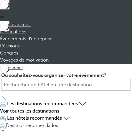
Page d’accueil
Destinations
Évènements d'entreprise
Réunions
Congrès
Voyages de motivation
Fermer
H
P
Où souhaitez-vous organiser votre événement?
ô
r
t
e
e
s
l
s
Les destinations recommandées
,
i
Voir toutes les destinations
d
n
Les hôtels recommandés
e
g
Destinos recomendados
s
t