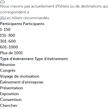
t
h
Nous n’avons pas actuellement d’hôtels ou de destinations qui
i
e
correspondent à
n
d
Les hôtels recommandés
a
o
Participants
Participants
t
w
1-150
i
n
151-300
o
a
301-600
n
r
601-1000
,
r
Plus de 1001
t
o
Type d'évènement
Type d'évènement
h
w
Réunion
é
k
Congrès
m
e
Voyage de motivation
a
y
Évènement d'entreprise
t
o
Présentation
i
p
Exposition
q
e
Convention
u
n
Chercher