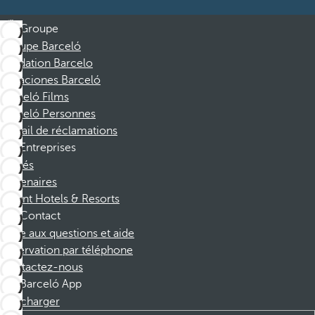
Groupe
Groupe Barceló
Fondation Barcelo
Vacaciones Barceló
Barceló Films
Barceló Personnes
Portail de réclamations
Entreprises
Affiliés
Partenaires
Dorint Hotels & Resorts
Contact
Foire aux questions et aide
Réservation par téléphone
Contactez-nous
Barceló App
Télécharger