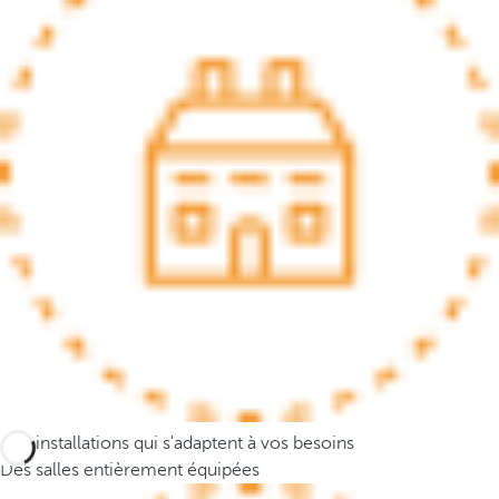
.
A
f
t
e
r
e
n
t
e
r
i
n
g
t
h
Des installations qui s'adaptent à vos besoins
r
Des salles entièrement équipées
e