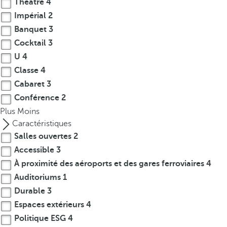
Théâtre
4
t
h
Impérial
2
e
Banquet
3
f
Cocktail
3
i
U
4
r
Classe
4
s
Cabaret
3
t
Conférence
2
o
Plus
Moins
p
Caractéristiques
t
Salles ouvertes
2
i
o
Accessible
3
n
À proximité des aéroports et des gares ferroviaires
4
o
Auditoriums
1
n
Durable
3
t
Espaces extérieurs
4
h
Politique ESG
4
e