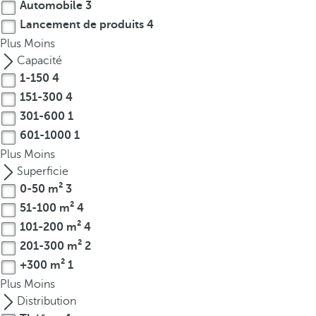
Automobile
3
r
Lancement de produits
4
o
Plus
Moins
w
Capacité
k
1-150
4
e
151-300
4
y
301-600
1
t
o
601-1000
1
n
Plus
Moins
a
Superficie
v
0-50 m²
3
i
51-100 m²
4
g
101-200 m²
4
a
201-300 m²
2
t
+300 m²
1
e
Plus
Moins
t
Distribution
o