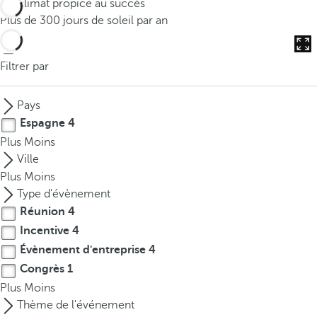
Un climat propice au succès
o
Plus de 300 jours de soleil par an
u
c
a
Filtrer par
n
p
Pays
r
Espagne
4
e
Plus
Moins
s
Ville
s
Plus
Moins
t
Type d'évènement
h
Réunion
4
e
Incentive
4
d
o
Évènement d'entreprise
4
w
Congrès
1
n
Plus
Moins
a
Thème de l'événement
r