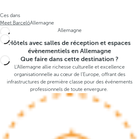
e
s
.
t
Ces dans
.
h
Meet Barceló
Allemagne
.
e
Allemagne
p
o
Hôtels avec salles de réception et espaces
p
évènementiels en Allemagne
u
Que faire dans cette destination ?
p
L'Allemagne allie richesse culturelle et excellence
a
organisationnelle au cœur de l'Europe, offrant des
n
infrastructures de première classe pour des événements
d
professionnels de toute envergure.
m
o
v
e
s
f
o