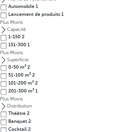
t
Automobile
1
h
Lancement de produits
1
e
Plus
Moins
f
Capacité
i
1-150
2
r
s
151-300
1
t
Plus
Moins
o
Superficie
p
0-50 m²
2
t
51-100 m²
2
i
101-200 m²
2
o
201-300 m²
1
n
Plus
Moins
o
Distribution
n
Théâtre
2
t
Banquet
2
h
e
Cocktail
2