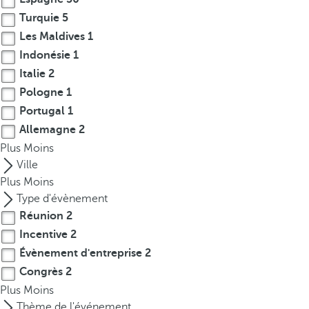
r
Turquie
5
o
Les Maldives
1
w
Indonésie
1
k
Italie
2
e
Pologne
1
y
Portugal
1
t
Allemagne
2
o
Plus
n
Moins
a
Ville
v
Plus
Moins
i
Type d'évènement
g
Réunion
2
a
Incentive
2
t
Évènement d'entreprise
2
e
Congrès
2
t
Plus
Moins
o
Thème de l'événement