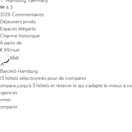
Hamburg, Germany
4.3 ·
3726 Commentaires
Déjeuners privés
Espaces élégants
Charme historique
À partir de
99
/nuit
Voir plus
Barceló Hamburg
/3 hôtels sélectionnés pour de comparer
mpara jusqu’à 3 hôtels et réserve le qui s’adapte le mieux à vo
xigences
ermer
omparer