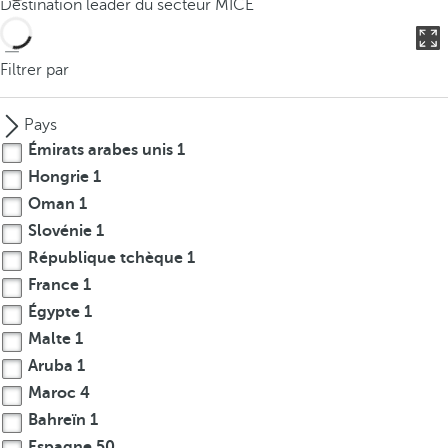
Destination leader du secteur MICE
o
u
c
Filtrer par
a
n
Pays
p
Émirats arabes unis
1
r
Hongrie
1
e
Oman
1
s
s
Slovénie
1
t
République tchèque
1
h
France
1
e
Égypte
1
d
Malte
1
o
Aruba
1
w
Maroc
4
n
Bahreïn
1
a
r
Espagne
50