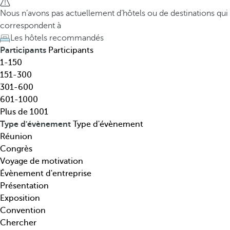
t
h
Nous n’avons pas actuellement d’hôtels ou de destinations qui
i
e
correspondent à
n
d
Les hôtels recommandés
a
o
Participants
Participants
t
w
1-150
i
n
151-300
o
a
301-600
n
r
601-1000
,
r
Plus de 1001
t
o
Type d'évènement
Type d'évènement
h
w
Réunion
é
k
Congrès
m
e
Voyage de motivation
a
y
Évènement d'entreprise
t
o
Présentation
i
p
Exposition
q
e
Convention
u
n
Chercher