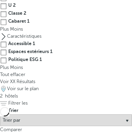
p
U
2
o
Classe
2
p
Cabaret
1
u
Plus
Moins
p
Caractéristiques
.
Accessible
1
Espaces extérieurs
1
Politique ESG
1
Plus
Moins
Tout effacer
Voir
XX
Résultats
Voir sur le plan
2
hôtels
Filtrer les
Trier
Comparer