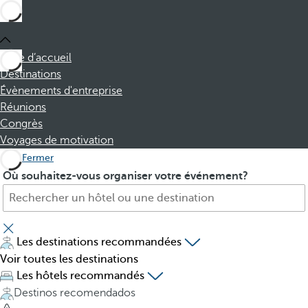
Page d’accueil
Destinations
Évènements d'entreprise
Réunions
Congrès
Voyages de motivation
Fermer
H
P
Où souhaitez-vous organiser votre événement?
ô
r
t
e
e
s
l
s
Les destinations recommandées
,
i
Voir toutes les destinations
d
n
Les hôtels recommandés
e
g
Destinos recomendados
s
t