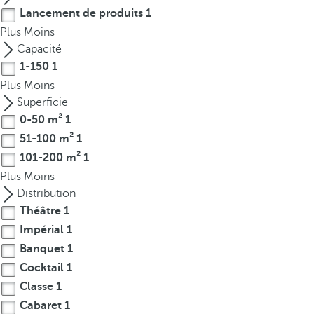
t
Lancement de produits
1
h
Plus
Moins
e
Capacité
f
1-150
1
i
Plus
Moins
r
Superficie
s
0-50 m²
1
t
51-100 m²
1
o
p
101-200 m²
1
t
Plus
Moins
i
Distribution
o
Théâtre
1
n
Impérial
1
o
Banquet
1
n
Cocktail
1
t
Classe
1
h
Cabaret
1
e