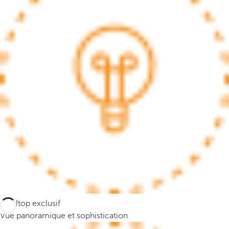
.
A
f
t
e
r
e
n
t
e
r
i
n
g
t
h
Rooftop exclusif
r
Vue panoramique et sophistication
e