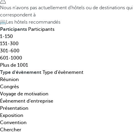
t
h
Nous n’avons pas actuellement d’hôtels ou de destinations qui
i
e
correspondent à
n
d
Les hôtels recommandés
a
o
Participants
Participants
t
w
1-150
i
n
151-300
o
a
301-600
n
r
601-1000
,
r
Plus de 1001
t
o
Type d'évènement
Type d'évènement
h
w
Réunion
é
k
Congrès
m
e
Voyage de motivation
a
y
Évènement d'entreprise
t
o
Présentation
i
p
Exposition
q
e
Convention
u
n
Chercher