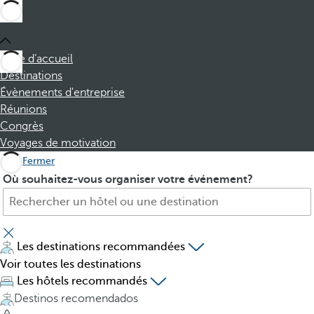
Page d’accueil
Destinations
Évènements d'entreprise
Réunions
Congrès
Voyages de motivation
Fermer
H
P
Où souhaitez-vous organiser votre événement?
ô
r
t
e
e
s
l
s
Les destinations recommandées
,
i
Voir toutes les destinations
d
n
Les hôtels recommandés
e
g
Destinos recomendados
s
t