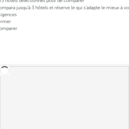
/3 hôtels sélectionnés pour de comparer
mpara jusqu’à 3 hôtels et réserve le qui s’adapte le mieux à vo
xigences
ermer
omparer