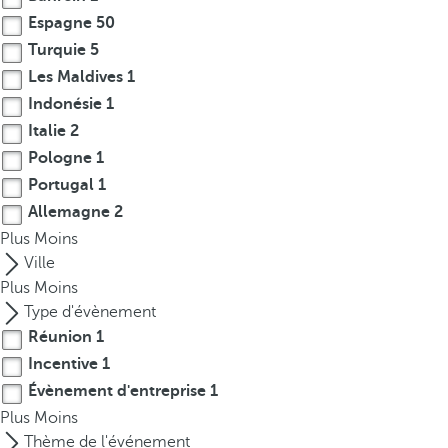
r
Espagne
50
o
Turquie
5
w
Les Maldives
1
k
Indonésie
1
e
Italie
2
y
Pologne
1
t
Portugal
1
o
Allemagne
2
n
Plus
a
Moins
v
Ville
i
Plus
Moins
g
Type d'évènement
a
Réunion
1
t
Incentive
1
e
Évènement d'entreprise
1
t
Plus
Moins
o
Thème de l'événement