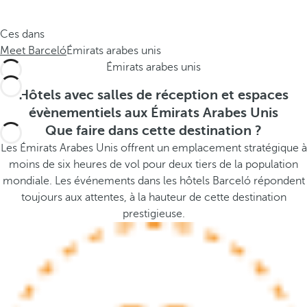
e
s
.
t
Ces dans
.
h
Meet Barceló
Émirats arabes unis
.
e
Émirats arabes unis
p
o
Hôtels avec salles de réception et espaces
p
évènementiels aux Émirats Arabes Unis
u
Que faire dans cette destination ?
p
Les Émirats Arabes Unis offrent un emplacement stratégique à
a
moins de six heures de vol pour deux tiers de la population
n
mondiale. Les événements dans les hôtels Barceló répondent
d
toujours aux attentes, à la hauteur de cette destination
m
prestigieuse.
o
v
e
s
f
o