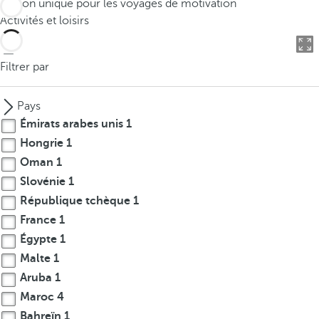
Option unique pour les voyages de motivation
o
Activités et loisirs
u
c
a
Filtrer par
n
p
Pays
r
Émirats arabes unis
1
e
Hongrie
1
s
Oman
1
s
t
Slovénie
1
h
République tchèque
1
e
France
1
d
Égypte
1
o
Malte
1
w
Aruba
1
n
Maroc
4
a
Bahreïn
1
r