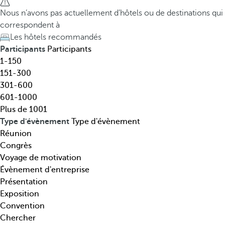
t
h
Nous n’avons pas actuellement d’hôtels ou de destinations qui
i
e
correspondent à
n
d
Les hôtels recommandés
a
o
Participants
Participants
t
w
1-150
i
n
151-300
o
a
301-600
n
r
601-1000
,
r
Plus de 1001
t
o
Type d'évènement
Type d'évènement
h
w
Réunion
é
k
Congrès
m
e
Voyage de motivation
a
y
Évènement d'entreprise
t
o
Présentation
i
p
Exposition
q
e
Convention
u
n
Chercher