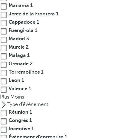
Manama
1
r
Jerez de la Frontera
1
o
w
Cappadoce
1
k
Fuengirola
1
e
Madrid
3
y
Murcie
2
t
Malaga
1
o
Grenade
2
n
Torremolinos
1
a
León
1
v
i
Valence
1
g
Plus
Moins
a
Type d'évènement
t
Réunion
1
e
Congrès
1
t
Incentive
1
o
Évènement d'entreprise
1