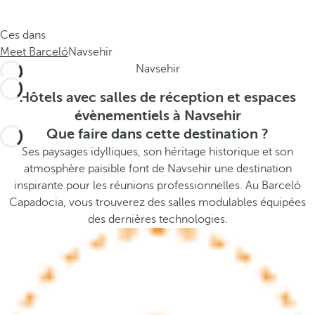
e
s
.
t
Ces dans
.
h
Meet Barceló
Navsehir
.
e
Navsehir
p
o
Hôtels avec salles de réception et espaces
p
évènementiels à Navsehir
u
Que faire dans cette destination ?
p
Ses paysages idylliques, son héritage historique et son
a
atmosphère paisible font de Navsehir une destination
n
inspirante pour les réunions professionnelles. Au Barceló
d
Capadocia, vous trouverez des salles modulables équipées
m
des dernières technologies.
o
v
e
s
f
o