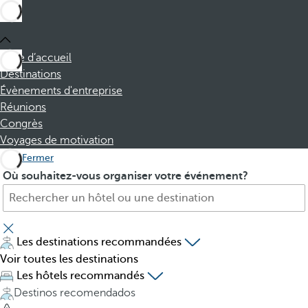
Page d’accueil
Destinations
Évènements d'entreprise
Réunions
Congrès
Voyages de motivation
Fermer
H
P
Où souhaitez-vous organiser votre événement?
ô
r
t
e
e
s
l
s
Les destinations recommandées
,
i
Voir toutes les destinations
d
n
Les hôtels recommandés
e
g
Destinos recomendados
s
t