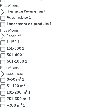
t
Plus
Moins
h
Thème de l'événement
e
Automobile
1
f
Lancement de produits
1
i
Plus
r
Moins
s
Capacité
t
1-150
1
o
151-300
1
p
301-600
1
t
601-1000
1
i
Plus
Moins
o
Superficie
n
0-50 m²
1
o
51-100 m²
1
n
101-200 m²
1
t
201-300 m²
1
h
e
+300 m²
1