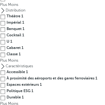
p
Plus
Moins
o
Distribution
p
Théâtre
1
u
Impérial
1
p
Banquet
1
.
Cocktail
1
U
1
Cabaret
1
Classe
1
Plus
Moins
Caractéristiques
Accessible
1
À proximité des aéroports et des gares ferroviaires
1
Espaces extérieurs
1
Politique ESG
1
Durable
1
Plus
Moins