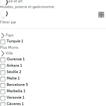
Culture et art
o
Musées, poterie et gastronomie
u
c
a
Filtrer par
n
p
Pays
r
Turquie
1
e
Plus
Moins
s
Ville
s
Ourense
1
t
Ankara
1
h
e
Séville
2
d
Malte
1
o
Barcelone
5
w
Marbella
1
n
Varsovie
1
a
Cáceres
1
r