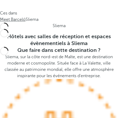
e
s
.
t
Ces dans
.
h
Meet Barceló
Sliema
.
e
Sliema
p
o
Hôtels avec salles de réception et espaces
p
évènementiels à Sliema
u
Que faire dans cette destination ?
p
Sliema, sur la côte nord-est de Malte, est une destination
a
moderne et cosmopolite. Située face à La Valette, ville
n
classée au patrimoine mondial, elle offre une atmosphère
d
inspirante pour les événements d'entreprise.
m
o
v
e
s
f
o