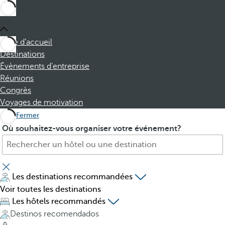
Page d’accueil
Destinations
Évènements d'entreprise
Réunions
Congrès
Voyages de motivation
Fermer
H
P
Où souhaitez-vous organiser votre événement?
ô
r
t
e
e
s
l
s
Les destinations recommandées
,
i
Voir toutes les destinations
d
n
Les hôtels recommandés
e
g
Destinos recomendados
s
t