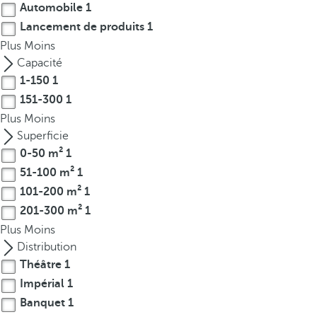
Automobile
1
r
Lancement de produits
1
o
Plus
Moins
w
Capacité
k
1-150
1
e
151-300
1
y
t
Plus
Moins
o
Superficie
n
0-50 m²
1
a
51-100 m²
1
v
101-200 m²
1
i
201-300 m²
1
g
Plus
Moins
a
Distribution
t
Théâtre
1
e
Impérial
1
t
Banquet
1
o