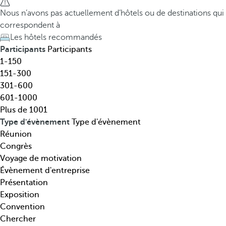
t
h
Nous n’avons pas actuellement d’hôtels ou de destinations qui
i
e
correspondent à
n
d
Les hôtels recommandés
a
o
Participants
Participants
t
w
1-150
i
n
151-300
o
a
301-600
n
r
601-1000
,
r
Plus de 1001
t
o
Type d'évènement
Type d'évènement
h
w
Réunion
é
k
Congrès
m
e
Voyage de motivation
a
y
Évènement d'entreprise
t
o
Présentation
i
p
Exposition
q
e
Convention
u
n
Chercher