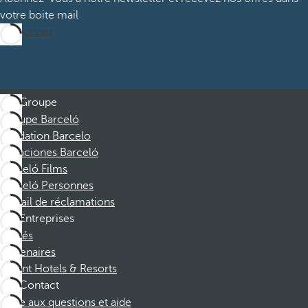
votre boite mail
M’abonner
Groupe
Groupe Barceló
Fondation Barcelo
Vacaciones Barceló
Barceló Films
Barceló Personnes
Portail de réclamations
Entreprises
Affiliés
Partenaires
Dorint Hotels & Resorts
Contact
Foire aux questions et aide