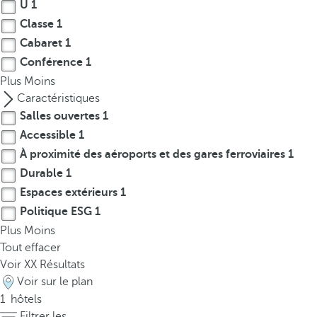
t
U
1
h
Classe
1
e
Cabaret
1
f
Conférence
1
i
Plus
Moins
r
Caractéristiques
s
Salles ouvertes
1
t
Accessible
1
o
À proximité des aéroports et des gares ferroviaires
1
p
Durable
1
t
i
Espaces extérieurs
1
o
Politique ESG
1
n
Plus
Moins
o
Tout effacer
n
Voir
XX
Résultats
t
Voir sur le plan
h
1
hôtels
e
Filtrer les