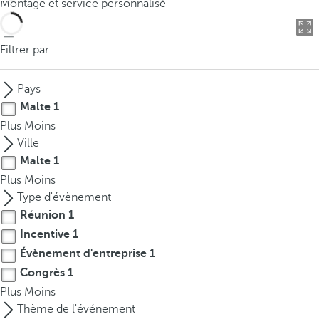
Montage et service personnalisé
o
u
c
Filtrer par
a
n
Pays
p
Malte
1
r
Plus
Moins
e
Ville
s
Malte
1
s
Plus
Moins
t
Type d'évènement
h
Réunion
1
e
d
Incentive
1
o
Évènement d'entreprise
1
w
Congrès
1
n
Plus
Moins
a
Thème de l'événement
r