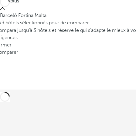
Voir plus
Barceló Fortina Malta
/3 hôtels sélectionnés pour de comparer
mpara jusqu’à 3 hôtels et réserve le qui s’adapte le mieux à vo
xigences
ermer
omparer