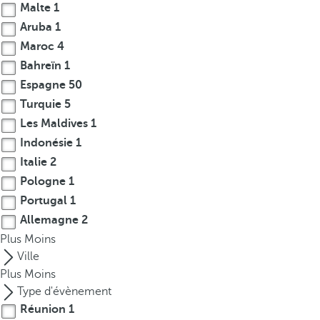
Malte
1
r
Aruba
1
o
Maroc
4
w
Bahreïn
1
k
e
Espagne
50
y
Turquie
5
t
Les Maldives
1
o
Indonésie
1
n
Italie
2
a
Pologne
1
v
Portugal
1
i
Allemagne
2
g
Plus
a
Moins
t
Ville
e
Plus
Moins
t
Type d'évènement
o
Réunion
1