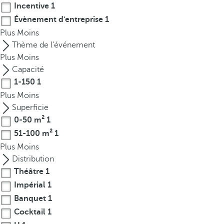
t
Incentive
1
h
Évènement d'entreprise
1
e
Plus
Moins
f
Thème de l'événement
i
Plus
Moins
r
Capacité
s
1-150
1
t
Plus
Moins
o
Superficie
p
0-50 m²
1
t
51-100 m²
1
i
Plus
Moins
o
Distribution
n
o
Théâtre
1
n
Impérial
1
t
Banquet
1
h
Cocktail
1
e