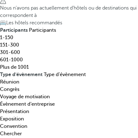
t
h
Nous n’avons pas actuellement d’hôtels ou de destinations qui
i
e
correspondent à
n
d
Les hôtels recommandés
a
o
Participants
Participants
t
w
1-150
i
n
151-300
o
a
301-600
n
r
601-1000
,
r
Plus de 1001
t
o
Type d'évènement
Type d'évènement
h
w
Réunion
é
k
Congrès
m
e
Voyage de motivation
a
y
Évènement d'entreprise
t
o
Présentation
i
p
Exposition
q
e
Convention
u
n
Chercher