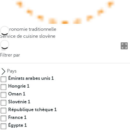
o
u
c
a
Gastronomie traditionnelle
n
Service de cuisine slovène
p
r
e
Filtrer par
s
s
Pays
t
Émirats arabes unis
1
h
Hongrie
1
e
Oman
1
d
o
Slovénie
1
w
République tchèque
1
n
France
1
a
Égypte
1
r