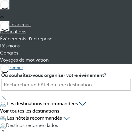
Page d’accueil
Destinations
Évènements d'entreprise
Réunions
Congrès
Voyages de motivation
Fermer
H
P
Où souhaitez-vous organiser votre événement?
ô
r
t
e
e
s
l
s
Les destinations recommandées
,
i
Voir toutes les destinations
d
n
Les hôtels recommandés
e
g
Destinos recomendados
s
t