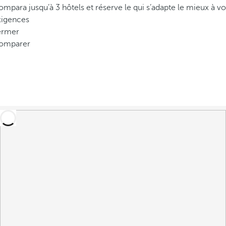
mpara jusqu’à 3 hôtels et réserve le qui s’adapte le mieux à vo
xigences
ermer
omparer