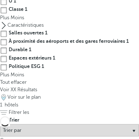
U
1
p
Classe
1
o
Plus
Moins
p
Caractéristiques
u
Salles ouvertes
1
p
À proximité des aéroports et des gares ferroviaires
1
.
Durable
1
Espaces extérieurs
1
Politique ESG
1
Plus
Moins
Tout effacer
Voir
XX
Résultats
Voir sur le plan
1
hôtels
Filtrer les
Trier