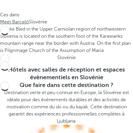
e
s
.
t
Ces dans
.
h
Meet Barceló
Slovénie
.
e
p
o
p
u
Slovénie
p
a
Hôtels avec salles de réception et espaces
n
évènementiels en Slovénie
d
Que faire dans cette destination ?
m
Destination verte et peu connue en Europe, la Slovénie est
o
idéale pour des événements durables et des activités de
v
motivation comme du ski ou du kayak. Cette destination
e
garantit des expériences professionnelles complètes à
s
Ljubljana.
f
o