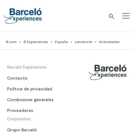
Skip
to
content
Barceló Experiences
B.com
B Experiences
España
Lanzarote
Actividades
Barceló Experiences
Contacto
Política de privacidad
Condiciones generales
Proveedores
Corporativo
Grupo Barceló