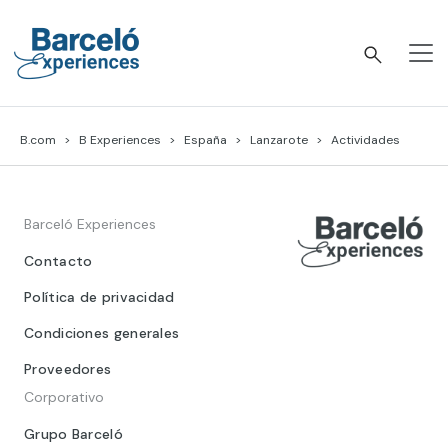
Skip
to
content
Barceló Experiences
B.com
B Experiences
España
Lanzarote
Actividades
Barceló Experiences
Contacto
Política de privacidad
Condiciones generales
Proveedores
Corporativo
Grupo Barceló