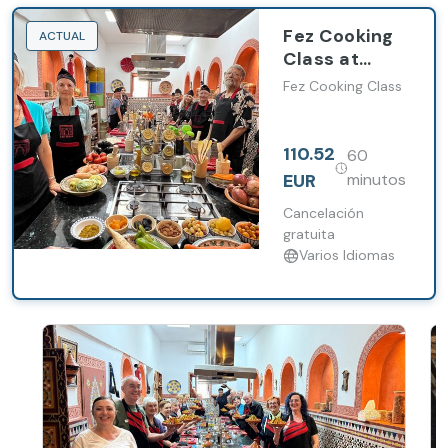
Fez Cooking
ACTUAL
Class at
Palais bab
Fez Cooking Class
sahra with
Market Visit
110.52
60
EUR
minutos
Cancelación
gratuita
Varios Idiomas