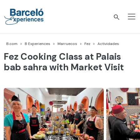
Skip
to
content
Barceló Experiences
B.com
B Experiences
Marruecos
Fez
Actividades
Fez Cooking Class at Palais
bab sahra with Market Visit