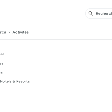
orca
Activités
sas
tes
rs
 Hotels & Resorts