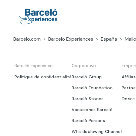
Skip
to
content
Barceló Experiences
Barcelo.com
Barcelo Experiences
España
Mall
Barceló Experiences
Corporativo
Empre
Politique de confidentialité
Barceló Group
Affilia
Barceló Foundation
Partne
Barceló Stories
Dorint
Vacaciones Barceló
Barceló Persons
Whistleblowing Channel