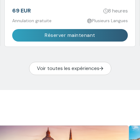
Cataldus et le villageans de Ta' Qali.
69 EUR
8 heures
Annulation gratuite
Plusieurs Langues
Réserver maintenant
Voir toutes les expériences