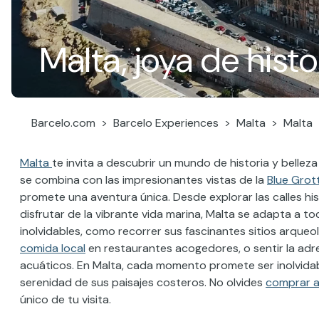
Malta, joya de hist
Barcelo.com
Barcelo Experiences
Malta
Malta
Malta
te invita a descubrir un mundo de historia y bellez
se combina con las impresionantes vistas de la
Blue Grot
promete una aventura única. Desde explorar las calles hi
disfrutar de la vibrante vida marina, Malta se adapta a t
inolvidables, como recorrer sus fascinantes sitios arqueol
comida local
en restaurantes acogedores, o sentir la ad
acuáticos. En Malta, cada momento promete ser inolvidabl
serenidad de sus paisajes costeros. No olvides
comprar a
único de tu visita.