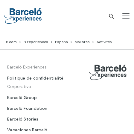
Skip
to
content
Barceló Experiences
B.com
B Experiences
España
Mallorca
Activités
Barceló Experiences
Politique de confidentialité
Corporativo
Barceló Group
Barceló Foundation
Barceló Stories
Vacaciones Barceló