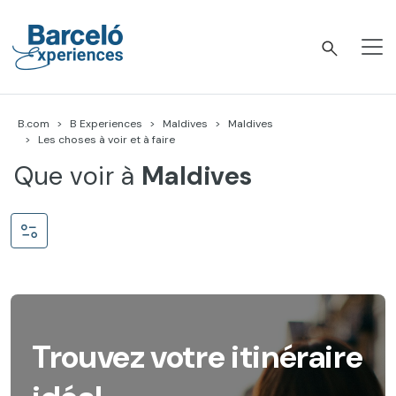
Accéder
au
contenu
Barceló Experiences
B.com
B Experiences
Maldives
Maldives
Les choses à voir et à faire
Que voir à
Maldives
Trouvez votre itinéraire