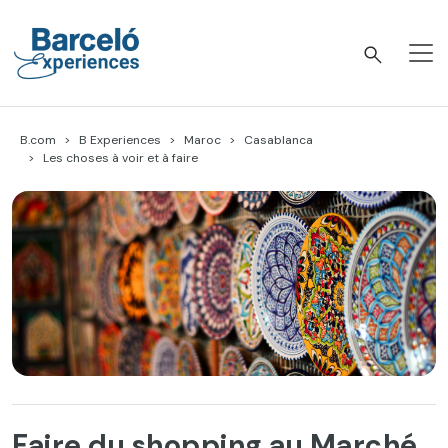
Accéder
au
contenu
Barceló Experiences
B.com
B Experiences
Maroc
Casablanca
Les choses à voir et à faire
Faire du shopping au Marché