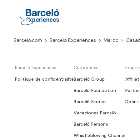
Skip
to
content
Barceló Experiences
Barcelo.com
Barcelo Experiences
Maroc
Casab
Barceló Experiences
Corporativo
Empre
Politique de confidentialité
Barceló Group
Affilia
Barceló Foundation
Partne
Barceló Stories
Dorint
Vacaciones Barceló
Barceló Persons
Whistleblowing Channel