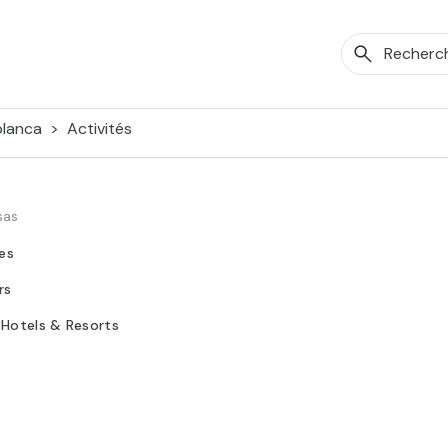
lanca
Activités
sas
tes
rs
 Hotels & Resorts