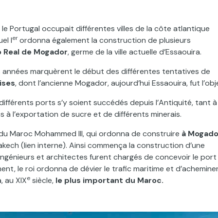
 le Portugal occupait différentes villes de la côte atlantique
er
el I
ordonna également la construction de plusieurs
o Real de Mogador
, germe de la ville actuelle d’Essaouira.
s années marquèrent le début des différentes tentatives de
ises
, dont l’ancienne Mogador, aujourd’hui Essaouira, fut l’obj
ifférents ports s’y soient succédés depuis l’Antiquité, tant à
à l’exportation de sucre et de différents minerais.
 du Maroc Mohammed III, qui ordonna de construire
à Mogado
akech
(lien interne). Ainsi commença la construction d’une
s ingénieurs et architectes furent chargés de concevoir le port
ment, le roi ordonna de dévier le trafic maritime et d’achemine
e
, au XIX
siècle,
le plus important du Maroc.