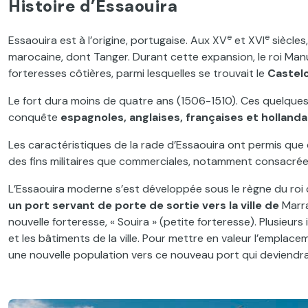
Histoire d’Essaouira
e
e
Essaouira est à l’origine, portugaise. Aux XV
et XVI
siècles,
marocaine, dont Tanger. Durant cette expansion, le roi Manu
forteresses côtières, parmi lesquelles se trouvait le
Castel
Le fort dura moins de quatre ans (1506-1510). Ces quelque
conquête
espagnoles, anglaises, françaises et hollanda
Les caractéristiques de la rade d’Essaouira ont permis que d
des fins militaires que commerciales, notamment consacrées 
L’Essaouira moderne s’est développée sous le règne du roi
un port servant de porte de sortie vers la ville de
Marr
nouvelle forteresse, « Souira » (petite forteresse). Plusieur
et les bâtiments de la ville. Pour mettre en valeur l’emplace
une nouvelle population vers ce nouveau port qui deviendra