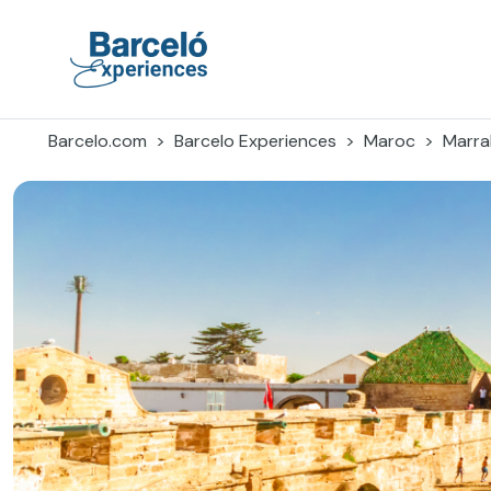
Accéder
au
contenu
Barceló Experiences
Barcelo.com
Barcelo Experiences
Maroc
Marra