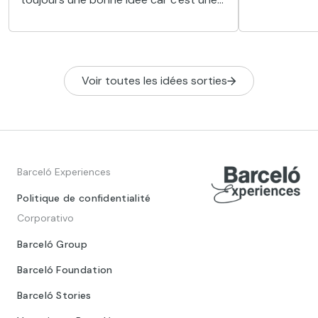
worth discov
ville très calme, avec une plage et de
Morocco and i
nombreuses activités pour les plus
you’ve ever w
petits.
tourism in R
get a nice su
Voir toutes les idées sorties
Barceló Experiences
Politique de confidentialité
Corporativo
Barceló Group
Barceló Foundation
Barceló Stories