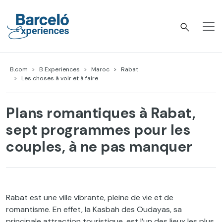
Accéder
au
contenu
Barceló Experiences
B.com
B Experiences
Maroc
Rabat
Les choses à voir et à faire
Plans romantiques à Rabat,
sept programmes pour les
couples, à ne pas manquer
Rabat est une ville vibrante, pleine de vie et de
romantisme. En effet, la Kasbah des Oudayas, sa
principale attraction touristique, est l’un des lieux les plus