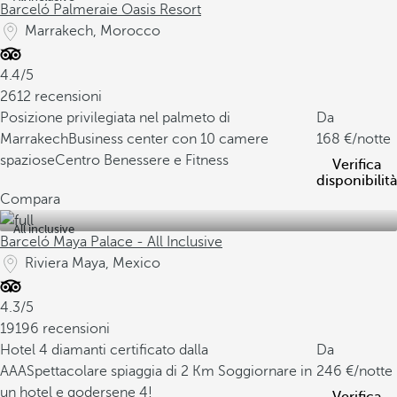
Barceló Palmeraie Oasis Resort
Marrakech, Morocco
4.4/5
2612 recensioni
Posizione privilegiata nel palmeto di
Da
Marrakech
Business center con 10 camere
168
/notte
spaziose
Centro Benessere e Fitness
Verifica
disponibilità
Compara
All inclusive
Barceló Maya Palace - All Inclusive
Riviera Maya, Mexico
4.3/5
19196 recensioni
Hotel 4 diamanti certificato dalla
Da
AAA
Spettacolare spiaggia di 2 Km
Soggiornare in
246
/notte
un hotel e godersene 4!