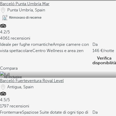
Barceló Punta Umbría Mar
Punta Umbría, Spain
Rinnovato di recente
4.2/5
4061 recensioni
Ideale per fughe romantiche
Ampie camere con
Da
vista spettacolare
Centro Wellness e area zen
146
/notte
Verifica
disponibilità
Compara
All inclusive
Barceló Fuerteventura Royal Level
Antigua, Spain
4.5/5
1797 recensioni
Frontemare
Spaziose Suite dotate di ogni tipo di
Da