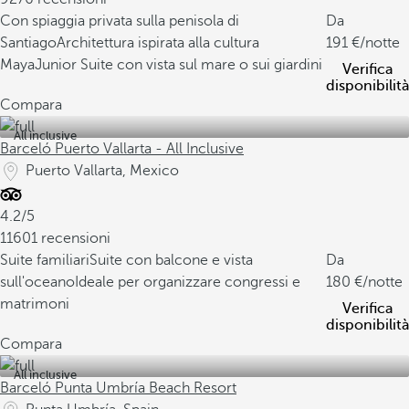
Con spiaggia privata sulla penisola di
Da
Santiago
Architettura ispirata alla cultura
191
/notte
Maya
Junior Suite con vista sul mare o sui giardini
Verifica
disponibilità
Compara
All inclusive
Barceló Puerto Vallarta - All Inclusive
Puerto Vallarta, Mexico
4.2/5
11601 recensioni
Suite familiari
Suite con balcone e vista
Da
sull'oceano
Ideale per organizzare congressi e
180
/notte
matrimoni
Verifica
disponibilità
Compara
All inclusive
Barceló Punta Umbría Beach Resort