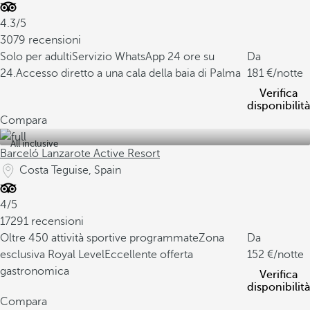
4.3/5
3079 recensioni
Solo per adulti
Servizio WhatsApp 24 ore su
Da
24.
Accesso diretto a una cala della baia di Palma
181
/notte
Verifica
disponibilità
Compara
All inclusive
Barceló Lanzarote Active Resort
Costa Teguise, Spain
4/5
17291 recensioni
Oltre 450 attività sportive programmate
Zona
Da
esclusiva Royal Level
Eccellente offerta
152
/notte
gastronomica
Verifica
disponibilità
Compara