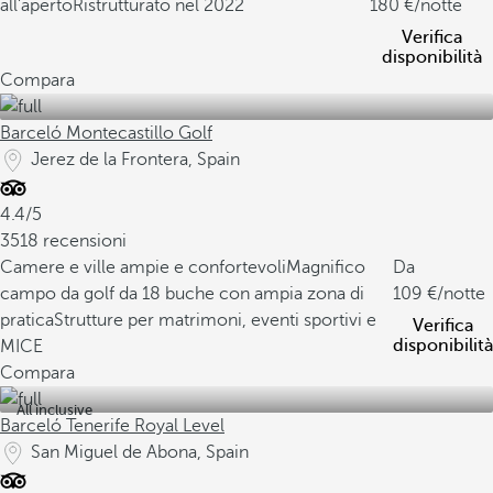
all'aperto
Ristrutturato nel 2022
180
/notte
Verifica
disponibilità
Compara
Barceló Montecastillo Golf
Jerez de la Frontera, Spain
4.4/5
3518 recensioni
Camere e ville ampie e confortevoli
Magnifico
Da
campo da golf da 18 buche con ampia zona di
109
/notte
pratica
Strutture per matrimoni, eventi sportivi e
Verifica
disponibilità
MICE
Compara
All inclusive
Barceló Tenerife Royal Level
San Miguel de Abona, Spain