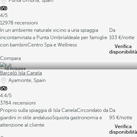
Punta Umbría, Spain
4/5
12978 recensioni
In un ambiente naturale vicino a una spiaggia
Da
incontaminata a Punta Umbría
Ideale per famiglie
103
/notte
con bambini
Centro Spa e Wellness
Verifica
disponibilità
Compara
All inclusive
Barceló Isla Canela
Ayamonte, Spain
4.4/5
3784 recensioni
Proprio sulla spiaggia di Isla Canela
Circondato da
Da
giardini in stile andaluso
Squisita gastronomia e
95
/notte
attenzione al cliente
Verifica
disponibilità