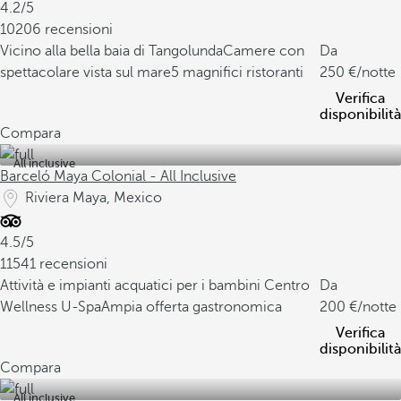
4.2/5
10206 recensioni
Vicino alla bella baia di Tangolunda
Camere con
Da
spettacolare vista sul mare
5 magnifici ristoranti
250
/notte
Verifica
disponibilità
Compara
All inclusive
Barceló Maya Colonial - All Inclusive
Riviera Maya, Mexico
4.5/5
11541 recensioni
Attività e impianti acquatici per i bambini
Centro
Da
Wellness U-Spa
Ampia offerta gastronomica
200
/notte
Verifica
disponibilità
Compara
All inclusive