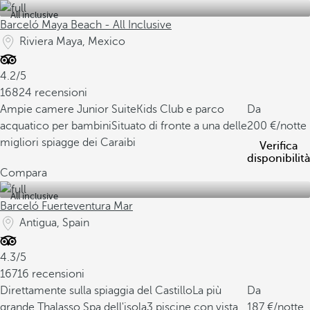
All inclusive
Barceló Maya Beach - All Inclusive
Riviera Maya, Mexico
4.2/5
16824 recensioni
Ampie camere Junior Suite
Kids Club e parco
Da
acquatico per bambini
Situato di fronte a una delle
200
/notte
migliori spiagge dei Caraibi
Verifica
disponibilità
Compara
All inclusive
Barceló Fuerteventura Mar
Antigua, Spain
4.3/5
16716 recensioni
Direttamente sulla spiaggia del Castillo
La più
Da
grande Thalasso Spa dell'isola
3 piscine con vista
187
/notte