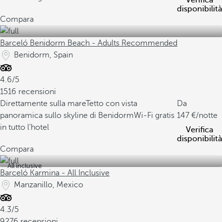
Verifica
disponibilità
Compara
Barceló Benidorm Beach - Adults Recommended
Benidorm, Spain
4.6/5
1516 recensioni
Direttamente sulla mare
Tetto con vista
Da
panoramica sullo skyline di Benidorm
Wi-Fi gratis
147
/notte
in tutto l'hotel
Verifica
disponibilità
Compara
All inclusive
Barceló Karmina - All Inclusive
Manzanillo, Mexico
4.3/5
9276 recensioni