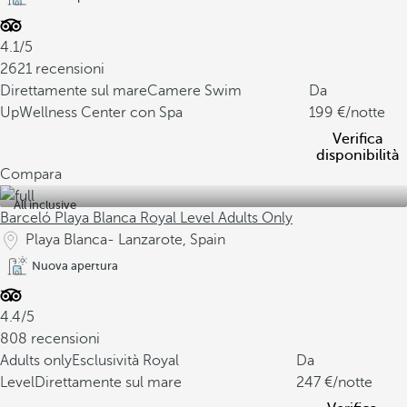
4.1/5
2621 recensioni
Direttamente sul mare
Camere Swim
Da
Up
Wellness Center con Spa
199
/notte
Verifica
disponibilità
Compara
All inclusive
Barceló Playa Blanca Royal Level Adults Only
Playa Blanca- Lanzarote, Spain
Nuova apertura
4.4/5
808 recensioni
Adults only
Esclusività Royal
Da
Level
Direttamente sul mare
247
/notte