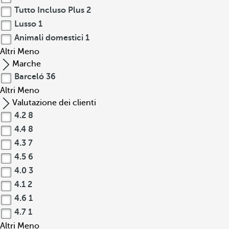
Tutto Incluso Plus
2
Lusso
1
Animali domestici
1
Altri
Meno
Marche
Barceló
36
Altri
Meno
Valutazione dei clienti
4.2
8
4.4
8
4.3
7
4.5
6
4.0
3
4.1
2
4.6
1
4.7
1
Altri
Meno