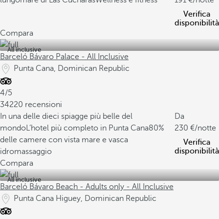
lungomare di Las Cucharas
Wellness e fitness
191
/notte
Verifica
disponibilità
Compara
All inclusive
Barceló Bávaro Palace - All Inclusive
Punta Cana, Dominican Republic
4/5
34220 recensioni
In una delle dieci spiagge più belle del
Da
mondo
L’hotel più completo in Punta Cana
80%
230
/notte
delle camere con vista mare e vasca
Verifica
disponibilità
idromassaggio
Compara
All inclusive
Barceló Bávaro Beach - Adults only - All Inclusive
Punta Cana Higuey, Dominican Republic