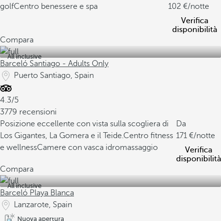
golf
Centro benessere e spa
102
/notte
Verifica
disponibilità
Compara
All inclusive
Barceló Santiago - Adults Only
Puerto Santiago, Spain
4.3/5
3779 recensioni
Posizione eccellente con vista sulla scogliera di
Da
Los Gigantes, La Gomera e il Teide.
Centro fitness
171
/notte
e wellness
Camere con vasca idromassaggio
Verifica
disponibilità
Compara
All inclusive
Barceló Playa Blanca
Lanzarote, Spain
Nuova apertura