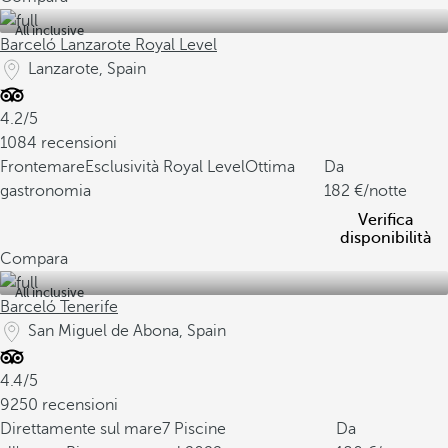
All inclusive
Barceló Lanzarote Royal Level
Lanzarote, Spain
4.2/5
1084 recensioni
Frontemare
Esclusività Royal Level
Ottima
Da
gastronomia
182
/notte
Verifica
disponibilità
Compara
All inclusive
Barceló Tenerife
San Miguel de Abona, Spain
4.4/5
9250 recensioni
Direttamente sul mare
7 Piscine
Da