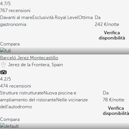
4.7/5
767 recensioni
Davanti al mare
Esclusività Royal Level
Ottima
Da
gastronomia
242
/notte
Verifica
disponibilità
Compara
Barceló Jerez Montecastillo
Jerez de la Frontera, Spain
4.2/5
474 recensioni
Strutture ristrutturate
Nuova piscina e
Da
ampliamento del ristorante
Nelle vicinanze
78
/notte
dell'autodromo
Verifica
disponibilità
Compara