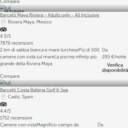
Compara
All inclusive
Barceló Maya Riviera - Adults only - All Inclusive
Riviera Maya, Mexico
4.5/5
7879 recensioni
2 km di sabbia bianca e mare turchese
Più di 500
Da
camere con vista sul mare
La piscina infinity più
295
/notte
grande della Riviera Maya
Verifica
disponibilità
Compara
Barceló Costa Ballena Golf & Spa
Cadiz, Spain
4.4/5
1752 recensioni
Camere con vista
Magnifico campo da
Da