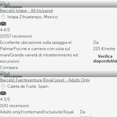
All inclusive
Barceló Ixtapa - All Inclusive
Ixtapa Zihuatanejo, Mexico
4.4/5
10357 recensioni
Eccellente ubicazione sulla spiaggia el
Da
Palmar
Piscine e camere con vista sul
225
/notte
mare
Grande varietà di intrattenimento ed
Verifica
disponibilità
escursioni
Compara
All inclusive
Barceló Fuerteventura Royal Level - Adults Only
Caleta de Fuste, Spain
4.5/5
1141 recensioni
Adults only
Frontemare
Esclusività Royal
Da