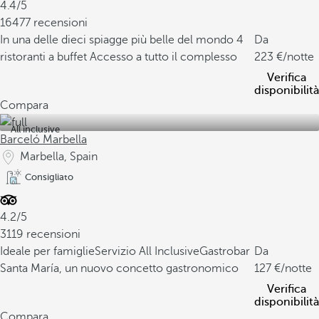
4.4/5
16477 recensioni
In una delle dieci spiagge più belle del mondo
4
Da
ristoranti a buffet
Accesso a tutto il complesso
223
/notte
Verifica
disponibilità
Compara
All inclusive
Barceló Marbella
Marbella, Spain
Consigliato
4.2/5
3119 recensioni
Ideale per famiglie
Servizio All Inclusive
Gastrobar
Da
Santa María, un nuovo concetto gastronomico
127
/notte
Verifica
disponibilità
Compara