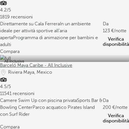
4.2/5
1819 recensioni
Direttamente su Cala Ferrera
In un ambiente
Da
ideale per attività sportive all'aria
123
/notte
aperta
Programma di animazione per bambini e
Verifica
disponibilità
adulti
Compara
All inclusive
Barceló Maya Caribe - All Inclusive
Riviera Maya, Mexico
4.5/5
11541 recensioni
Camere Swim Up con piscina privata
Sports Bar &
Da
Bowling Center
Parco acquatico Pirates Island
200
/notte
con Surf Rider
Verifica
disponibilità
Compara