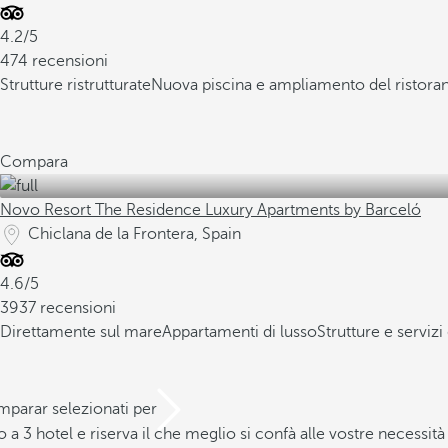
4.2/5
474 recensioni
Strutture ristrutturate
Nuova piscina e ampliamento del ristora
Compara
Novo Resort The Residence Luxury Apartments by Barceló
Chiclana de la Frontera, Spain
4.6/5
3937 recensioni
Direttamente sul mare
Appartamenti di lusso
Strutture e servizi 
mparar selezionati per
a 3 hotel e riserva il che meglio si confà alle vostre necessità