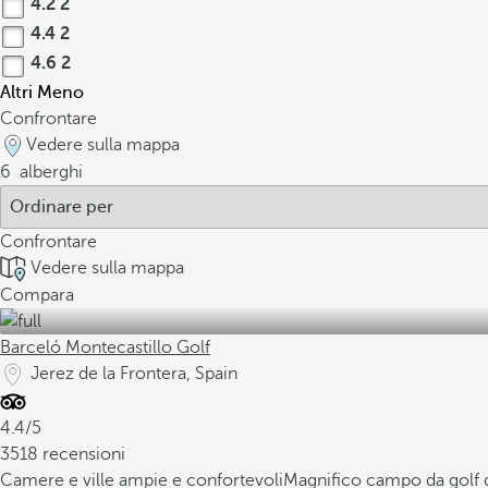
4.2
2
4.4
2
4.6
2
Altri
Meno
Confrontare
Vedere sulla mappa
6
alberghi
Confrontare
Vedere sulla mappa
Compara
Barceló Montecastillo Golf
Jerez de la Frontera, Spain
4.4/5
3518 recensioni
Camere e ville ampie e confortevoli
Magnifico campo da golf 