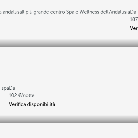
a andalusa
Il più grande centro Spa e Wellness dell'Andalusia
Da
187
Ver
 spa
Da
102
/notte
Verifica disponibilità