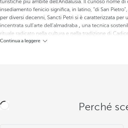
turistiche più ambite dell'Andalusia. Il curioso nome di
insediamento fenicio significa, in latino, “di San Pietro”
per diversi decenni, Sancti Petri si è caratterizzata per 
incentrata sull'arte dell'almadraba
,
una tecnica sosteni
rituale radicato nella cultura e nella tradizione di Cadic
Continua a leggere
Perché sce