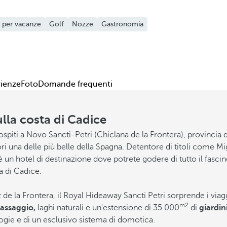
 per vacanze
Golf
Nozze
Gastronomia
rienze
Foto
Domande frequenti
ulla costa di Cadice
ospiti a Novo Sancti-Petri (Chiclana de la Frontera), provincia 
ori una delle più belle della Spagna. Detentore di titoli come Mi
è un hotel di destinazione dove potrete godere di tutto il fasc
ia di Cadice.
z de la Frontera, il Royal Hideaway Sancti Petri sorprende i via
m2
assaggio,
laghi naturali e un'estensione di 35.000
di
giardini
ie e di un esclusivo sistema di domotica.