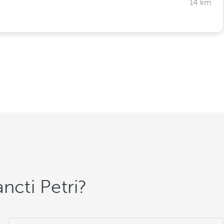
14 km
ncti Petri?