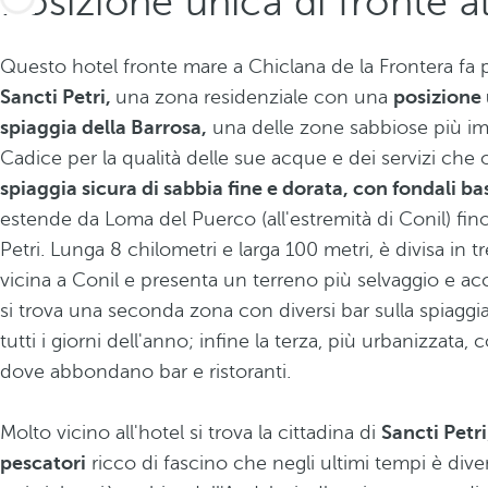
Posizione unica di fronte al
Questo hotel fronte mare a Chiclana de la Frontera fa p
Sancti Petri,
una zona residenziale con una
posizione 
spiaggia della Barrosa,
una delle zone sabbiose più imp
Cadice per la qualità delle sue acque e dei servizi che o
spiaggia sicura di sabbia fine e dorata, con fondali b
estende da Loma del Puerco (all'estremità di Conil) fino 
Petri. Lunga 8 chilometri e larga 100 metri, è divisa in t
vicina a Conil e presenta un terreno più selvaggio e acci
si trova una seconda zona con diversi bar sulla spiaggia
tutti i giorni dell'anno; infine la terza, più urbanizzata, 
dove abbondano bar e ristoranti.
Molto vicino all'hotel si trova la cittadina di
Sancti Petri
pescatori
ricco di fascino che negli ultimi tempi è div