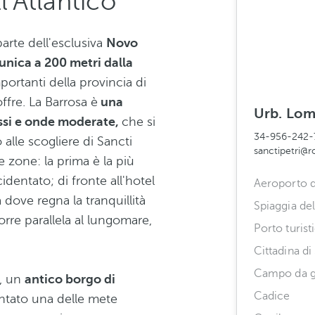
l'Atlantico
arte dell'esclusiva
Novo
unica a 200 metri dalla
ortanti della provincia di
ffre. La Barrosa è
una
Urb. Loma
assi e onde moderate,
che si
34-956-242-
alle scogliere di Sancti
sanctipetri@
re zone: la prima è la più
dentato; di fronte all'hotel
Aeroporto d
 dove regna la tranquillità
Spiaggia del
corre parallela al lungomare,
Porto turisti
Cittadina di
Campo da go
, un
antico borgo di
Cadice
entato una delle mete