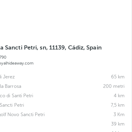
 Sancti Petri, sn, 11139, Cádiz, Spain
790
royalhideaway.com
i Jerez
65 km
la Barrosa
200 metri
co di Santi Petri
4 km
 Sancti Petri
7,5 km
lf Novo Sancti Petri
3 Km
39 km