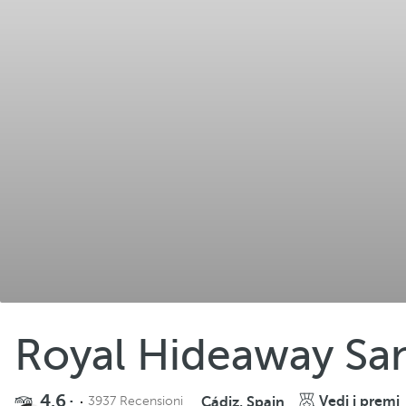
Royal Hideaway San
4.6
Vedi i premi
3937 Recensioni
Cádiz, Spain