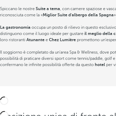
Spiccano le nostre
Suite a tema
, con camere spaziose e vasca
riconosciuta come la «
Miglior Suite d'albergo della Spagna
»
La gastronomia
occupa un posto di rilievo in questo esclusivo 
distinguono come il luogo ideale per gustare
il meglio della 
Condividere
loro ristoranti
Atunante
e
Chez Lumière
promettono un'esperien
Aggiungi ai preferiti
Il soggiorno è completato da un'area Spa & Wellness, dove potr
possibilità di praticare diversi sport come tennis/paddle, golf 
Guarda tutte le foto e video
confermano le infinite possibilità offerte da questo
hotel
per v