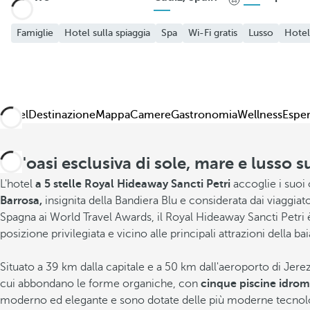
Famiglie
Hotel sulla spiaggia
Spa
Wi-Fi gratis
Lusso
Hotel
Hotel
Destinazione
Mappa
Camere
Gastronomia
Wellness
Espe
Un'oasi esclusiva di sole, mare e lusso s
L'hotel
a 5 stelle Royal Hideaway Sancti Petri
accoglie i suoi 
Barrosa,
insignita della Bandiera Blu e considerata dai viaggiat
Spagna ai World Travel Awards, il Royal Hideaway Sancti Petri 
posizione privilegiata e vicino alle principali attrazioni della ba
Situato a 39 km dalla capitale e a 50 km dall'aeroporto di Jere
cui abbondano le forme organiche, con
cinque piscine idrom
moderno ed elegante e sono dotate delle più moderne tecnolog