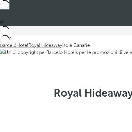
Sei in
Barceló
Hotel
Royal Hideaway
Isole Canarie
Royal Hideaway 