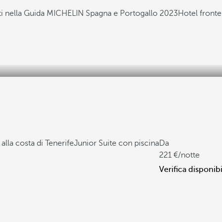
ati nella Guida MICHELIN Spagna e Portogallo 2023
Hotel front
alla costa di Tenerife
Junior Suite con piscina
Da
221
/notte
Verifica disponibi