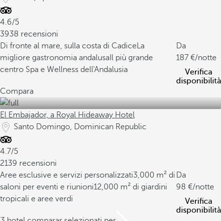
4.6/5
3938 recensioni
Di fronte al mare, sulla costa di Cadice
La
Da
migliore gastronomia andalusa
Il più grande
187
/notte
centro Spa e Wellness dell'Andalusia
Verifica
disponibilità
Compara
El Embajador, a Royal Hideaway Hotel
Santo Domingo, Dominican Republic
4.7/5
2139 recensioni
Aree esclusive e servizi personalizzati
3,000 m² di
Da
saloni per eventi e riunioni
12,000 m² di giardini
98
/notte
tropicali e aree verdi
Verifica
disponibilità
/3 hotel comparar selezionati per