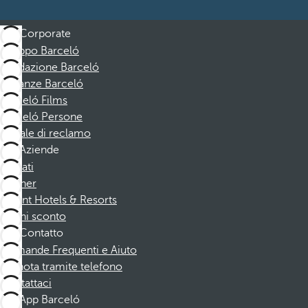
Corporate
Gruppo Barceló
Fondazione Barceló
Vacanze Barceló
Barceló Films
Barceló Persone
Canale di reclamo
Aziende
Affiliati
Partner
Dorint Hotels & Resorts
Buoni sconto
Contatto
Domande Frequenti e Aiuto
Prenota tramite telefono
Contattaci
App Barceló