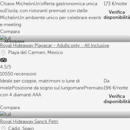
Chiave Michelin
Un'offerta gastronomica unica
173
/notte
sull'isola, con ristoranti premiati con stelle
Verifica
disponibilità
Michelin
Un ambiente unico per celebrare eventi
e meeting
Compara
All inclusive
Royal Hideaway Playacar - Adults only - All Inclusive
Playa del Carmen, Mexico
4.5/5
10550 recensioni
Ideale per coppie, matrimoni o lune di
Da
miele
Posizione da sogno sul lungomare
Premiato
196
/notte
con 4 diamanti AAA
Verifica
disponibilità
Compara
Royal Hideaway Sancti Petri
Cádiz, Spain