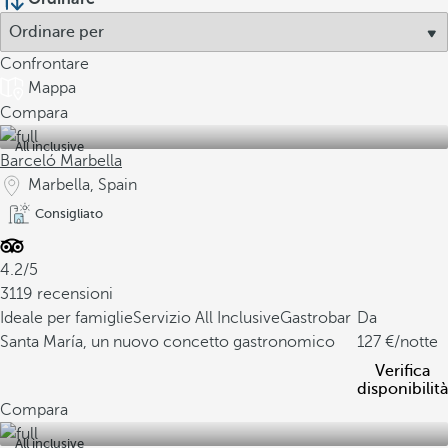
Confrontare
Mappa
Compara
All inclusive
Barceló Marbella
Marbella, Spain
Consigliato
4.2/5
3119 recensioni
Ideale per famiglie
Servizio All Inclusive
Gastrobar
Da
Santa María, un nuovo concetto gastronomico
127
/notte
Verifica
disponibilità
Compara
All inclusive