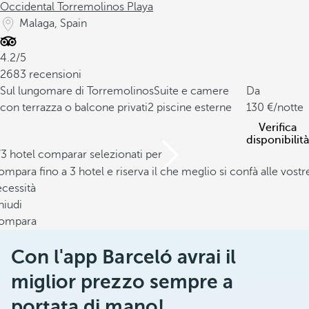
Occidental Torremolinos Playa
Malaga, Spain
4.2/5
2683 recensioni
Sul lungomare di Torremolinos
Suite e camere
Da
con terrazza o balcone privati
2 piscine esterne
130
/notte
Verifica
disponibilità
/3 hotel comparar selezionati per
mpara fino a 3 hotel e riserva il che meglio si confà alle vostr
cessità
hiudi
ompara
Con l'app Barceló avrai il
miglior prezzo sempre a
portata di mano!