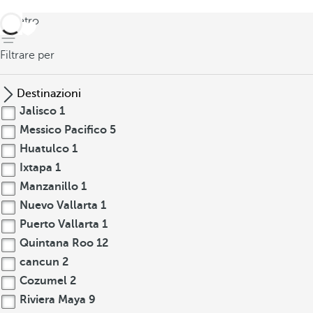
indietro
Filtrare per
Destinazioni
Jalisco
1
Messico Pacifico
5
Huatulco
1
Ixtapa
1
Manzanillo
1
Nuevo Vallarta
1
Puerto Vallarta
1
Quintana Roo
12
cancun
2
Cozumel
2
Riviera Maya
9