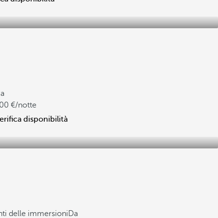
a
00
/notte
erifica disponibilità
nti delle immersioni
Da