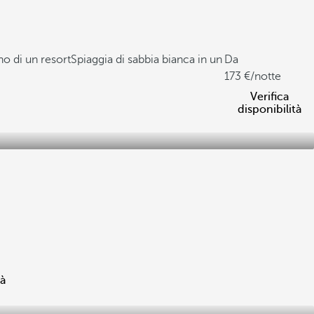
no di un resort
Spiaggia di sabbia bianca in un
Da
173
/notte
Verifica
disponibilità
tà