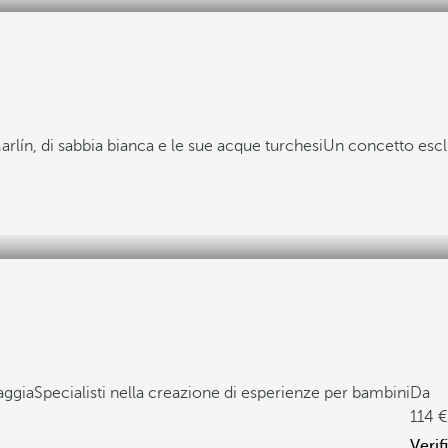
arlín, di sabbia bianca e le sue acque turchesi
Un concetto esclu
aggia
Specialisti nella creazione di esperienze per bambini
Da
114
Verif