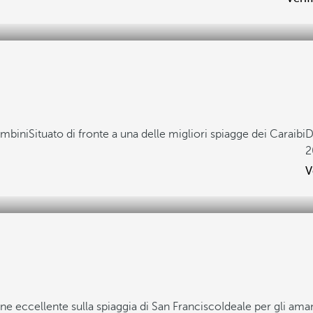
ambini
Situato di fronte a una delle migliori spiagge dei Caraibi
D
2
V
ne eccellente sulla spiaggia di San Francisco
Ideale per gli ama