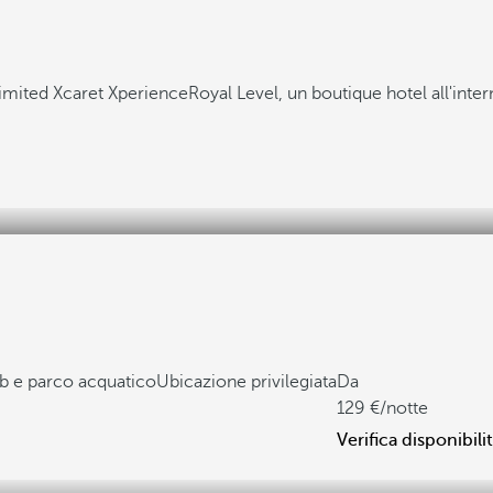
limited Xcaret Xperience
Royal Level, un boutique hotel all'inter
b e parco acquatico
Ubicazione privilegiata
Da
129
/notte
Verifica disponibili