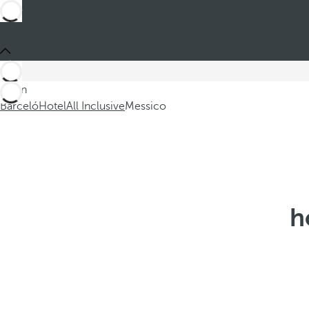
Sei in
Barceló
Hotel
All Inclusive
Messico
h