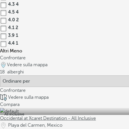
4.3
4
4.5
4
4.0
2
4.1
2
3.9
1
4.4
1
Altri
Meno
Confrontare
Vedere sulla mappa
18
alberghi
Confrontare
Vedere sulla mappa
Compara
All inclusive
Occidental at Xcaret Destination - All Inclusive
Playa del Carmen, Mexico